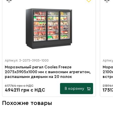
Артикул: 3-2075-3905-1000
Артик
Морозильный регал Cooles Freeze
Моро
2075х3905х1000 мм с выносным агрегатом,
2100
распашными дверьми на 20 полок
встр
617764 грн с НДС
21896
В корзину
494211 грн с НДС
1751
Похожие товары