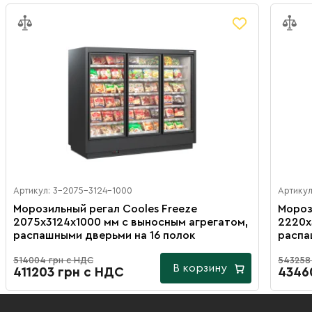
Артикул: 3-2075-3124-1000
Артикул
Морозильный регал Cooles Freeze
Мороз
2075х3124х1000 мм с выносным агрегатом,
2220х
распашными дверьми на 16 полок
распа
514004 грн с НДС
543258
В корзину
411203 грн с НДС
4346