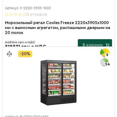
Артикул: 3-2220-3905-1000
0 отзывов
Морозильный регал Cooles Freeze 2220х3905х1000
мм с выносным агрегатом, распашными дверьми на
20 полок
648164 грн с НДС
В корзину
518531 грн с НДС
-20%
5
24
Артикул: 8-2100-1562-660