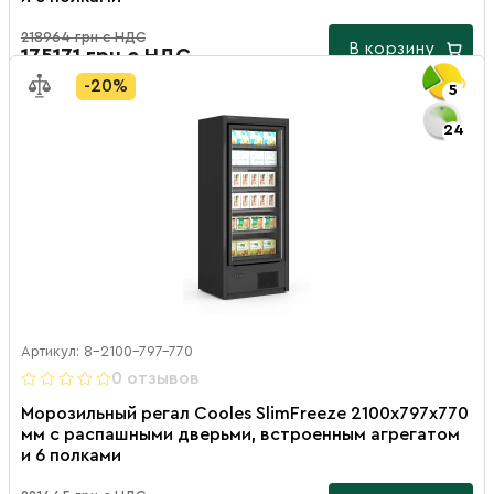
218964 грн с НДС
В корзину
175171 грн с НДС
-20%
5
24
Артикул: 8-2100-797-770
0 отзывов
Морозильный регал Cooles SlimFreeze 2100х797х770
мм с распашными дверьми, встроенным агрегатом
и 6 полками