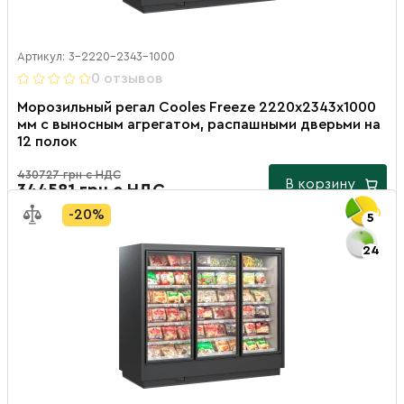
Артикул: 3-2220-2343-1000
0 отзывов
Морозильный регал Cooles Freeze 2220х2343х1000
мм с выносным агрегатом, распашными дверьми на
12 полок
430727 грн с НДС
В корзину
344581 грн с НДС
-20%
5
24