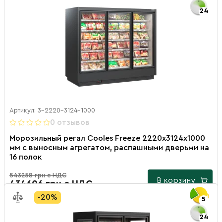
24
Артикул: 3-2220-3124-1000
0 отзывов
Морозильный регал Cooles Freeze 2220х3124х1000
мм с выносным агрегатом, распашными дверьми на
16 полок
543258 грн с НДС
В корзину
434606 грн с НДС
-20%
5
24