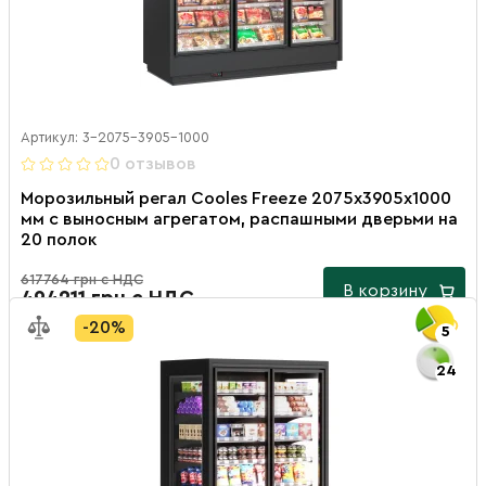
Артикул: 3-2075-3905-1000
0 отзывов
Морозильный регал Cooles Freeze 2075х3905х1000
мм с выносным агрегатом, распашными дверьми на
20 полок
617764 грн с НДС
В корзину
494211 грн с НДС
-20%
5
24