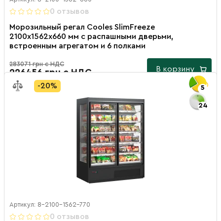
0 отзывов
Морозильный регал Cooles SlimFreeze
2100х1562х660 мм с распашными дверьми,
встроенным агрегатом и 6 полками
283071 грн с НДС
В корзину
226456 грн с НДС
-20%
5
24
Артикул: 8-2100-1562-770
0 отзывов