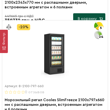
2100х2343х770 мм с распашными дверьми,
встроенным агрегатом и 6 полками
449665 грн с НДС
В корзину
359732 грн с НДС
-20%
5
Фильтр
24
Артикул: 8-2100-797-660
0 отзывов
Морозильный регал Cooles SlimFreeze 2100х797х660
мм с распашными дверьми, встроенным агрегатом
и 6 полками