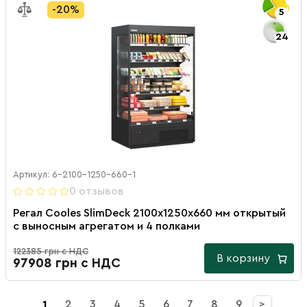
-20%
5
24
Артикул: 6-2100-1250-660-1
0 отзывов
Регал Cooles SlimDeck 2100х1250х660 мм открытый
с выносным агрегатом и 4 полками
122385 грн с НДС
В корзину
97908 грн с НДС
1
2
3
4
5
6
7
8
9
>