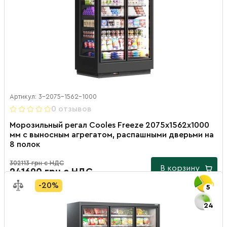
Артикул: 3-2075-1562-1000
0 отзывов
Морозильный регал Cooles Freeze 2075х1562х1000
мм с выносным агрегатом, распашными дверьми на
8 полок
302113 грн с НДС
В корзину
241690 грн с НДС
-20%
5
24