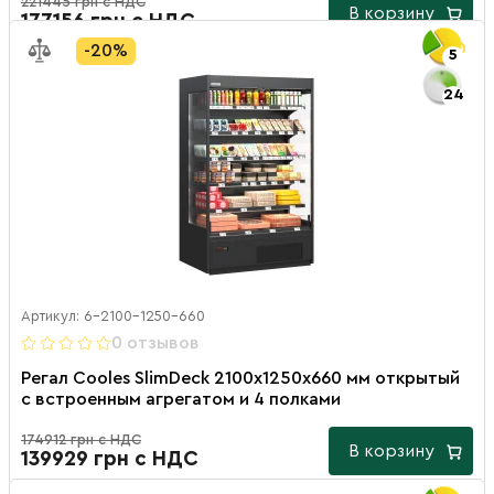
221445 грн с НДС
В корзину
177156 грн с НДС
-20%
5
24
Артикул: 6-2100-1250-660
0 отзывов
Регал Cooles SlimDeck 2100х1250х660 мм открытый
с встроенным агрегатом и 4 полками
174912 грн с НДС
В корзину
139929 грн с НДС