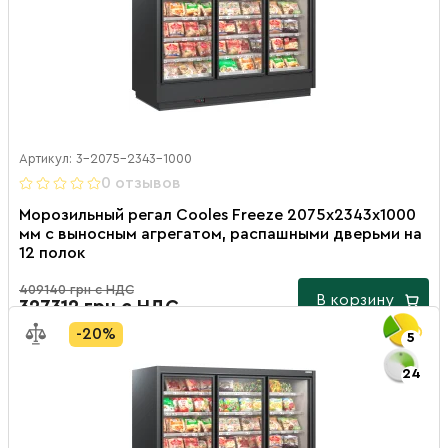
Артикул: 3-2075-2343-1000
0 отзывов
Морозильный регал Cooles Freeze 2075х2343х1000
мм с выносным агрегатом, распашными дверьми на
12 полок
409140 грн с НДС
В корзину
327312 грн с НДС
-20%
5
24