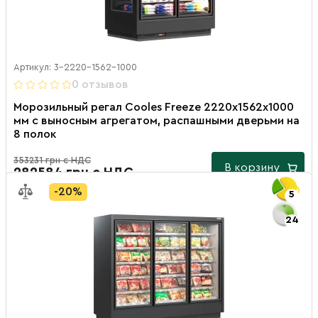
Артикул: 3-2220-1562-1000
0 отзывов
Морозильный регал Cooles Freeze 2220х1562х1000
мм с выносным агрегатом, распашными дверьми на
8 полок
353231 грн с НДС
В корзину
282584 грн с НДС
-20%
5
24