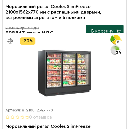
Морозильный регал Cooles SlimFreeze
2100х1562х770 мм с распашными дверьми,
встроенным агрегатом и 6 полками
286084 грн с НДС
В корзину
228867 грн с НДС
-20%
5
24
Артикул: 8-2100-2343-770
0 отзывов
Морозильный регал Cooles SlimFreeze