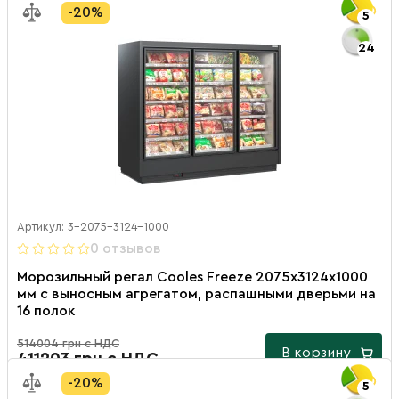
-20%
5
24
Артикул: 3-2075-3124-1000
0 отзывов
Морозильный регал Cooles Freeze 2075х3124х1000
мм с выносным агрегатом, распашными дверьми на
16 полок
514004 грн с НДС
В корзину
411203 грн с НДС
-20%
5