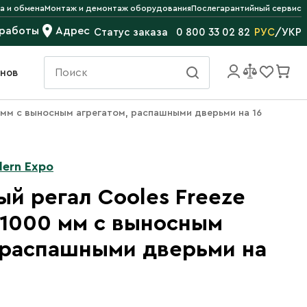
а и обмена
Монтаж и демонтаж оборудования
Послегарантийный сервис
 работы
Адрес
РУС
/
УКР
Статус заказа
0 800 33 02 82
инов
 мм с выносным агрегатом, распашными дверьми на 16
ern Expo
й регал Cooles Freeze
х1000 мм с выносным
 распашными дверьми на