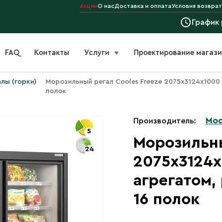
Акции
О нас
Доставка и оплата
Условия возврат
График
FAQ
Контакты
Услуги
Проектирование магаз
лы (горки)
Морозильный регал Cooles Freeze 2075х3124х1000
полок
Mod
Производитель:
5
Морозильны
24
2075х3124
агрегатом,
16 полок