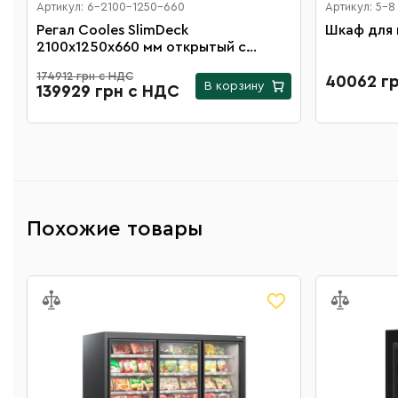
Артикул: 6-2100-1250-660
Артикул: 5-8
Регал Cooles SlimDeck
Шкаф для 
2100х1250х660 мм открытый с
встроенным агрегатом и 4 полками
174912 грн с НДС
40062 г
В корзину
139929 грн с НДС
Похожие товары