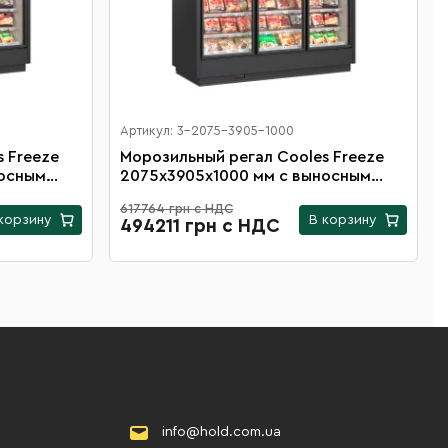
Артикул: 3-2075-3905-1000
 Freeze
Морозильный регал Cooles Freeze
носным
2075х3905х1000 мм с выносным
верьми на
агрегатом, распашными дверьми на
617764 грн с НДС
20 полок
корзину
В корзину
494211 грн с НДС
info@hold.com.ua