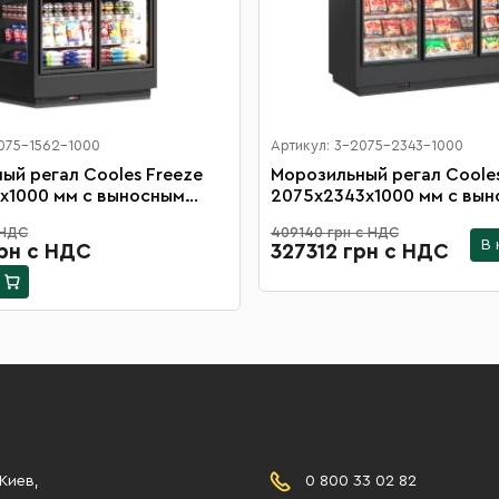
2075-1562-1000
Артикул: 3-2075-2343-1000
ый регал Cooles Freeze
Морозильный регал Cooles
х1000 мм с выносным
2075х2343х1000 мм с вы
, распашными дверьми на
агрегатом, распашными д
 НДС
409140 грн с НДС
12 полок
В 
рн с НДС
327312 грн с НДС
 Киев,
0 800 33 02 82