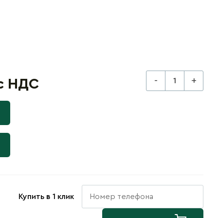
-
+
 с НДС
Купить в 1 клик