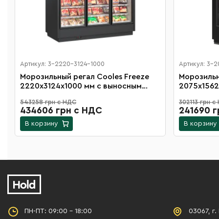
Артикул: 3-2220-3124-1000
Артикул: 3-
Морозильный регал Cooles Freeze
Морозильн
2220х3124х1000 мм с выносным
2075х1562
агрегатом, распашными дверьми на
агрегатом
543258 грн с НДС
302113 грн с
16 полок
8 полок
434606 грн с НДС
241690 г
В корзину
В корзину
ПН-ПТ: 09:00 - 18:00
03067, г.