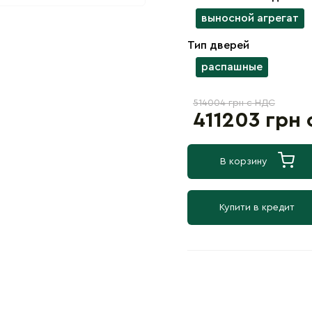
выносной агрегат
Тип дверей
распашные
514004 грн с НДС
411203 грн
В корзину
Купити в кредит