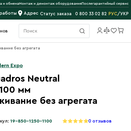
а и обмена
Монтаж и демонтаж оборудования
Послегарантийный сервис
 работы
Адрес
РУС
/
УКР
Статус заказа
0 800 33 02 82
инов
вание без агрегата
ern Expo
adros Neutral
100 мм
ивание без агрегата
кул:
19-850-1250-1100
0 отзывов