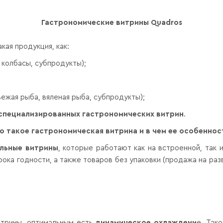
Гастрономические витрины
Quadros
кая продукция, как:
 колбасы, субпродукты);
вежая рыба, вяленая рыба, субпродукты);
специализированных гастрономических витрин
.
о такое гастрономическая витрина и в чем ее особеннос
льные витрины
, которые работают как на встроенной, так
ока годности, а также товаров без упаковки (продажа на раз
витрины, оптимальным есть
динамическое охлаждени
е. Так