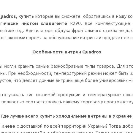
uadros
, купить
которые вы сможете, обратившись в нашу ко
гически чистом хладагенте
R
290. Все комплектующие
ый же год. Вентиляторы обдува фронтального стекла не даю
оды экономит время на обслуживание витрины и продляет ее с
Особенности витрин
Quadros
вы могли хранить самые разнообразные типы товаров. Для э
рины. При необходимости, температурный режим может быть и
дуктов, что делает данные витрины еще более универсальным
сто указать тип хранимой продукции и температурные пок
 полностью соответствовать вашему торговому пространству 
Где лучше всего купить холодильные витрины в Украине
в Киеве
с доставкой по всей территории Украины? Тогда доб