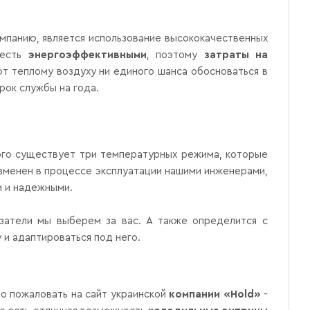
мпанию, является использование высококачественных
 есть
энергоэффективными
, поэтому
затраты на
т теплому воздуху ни единого шанса обосноваться в
рок службы на года.
того существует три температурных режима, которые
зменен в процессе эксплуатации нашими инженерами,
и и надежными.
азатели мы выберем за вас. А также определится с
и адаптироваться под него.
ро пожаловать на сайт украинской
компании «Hold»
-