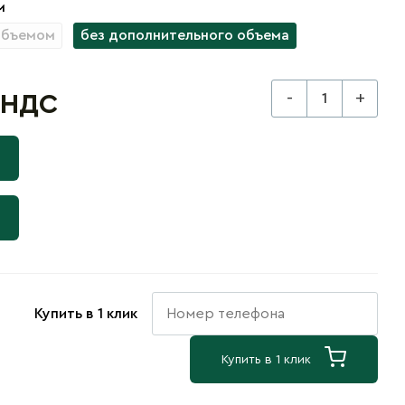
м
объемом
без дополнительного объема
-
+
с НДС
Купить в 1 клик
Купить в 1 клик