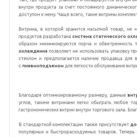
внутри продукта за счет постоянного динамическо
доступом к нему. Чаще всего, такие витрины комплек
Витрина, в которой хранится насыпной товар, не 
продуктов разработана
система статического ох
образом минимизируются порча и обветренность т
охлаждения
позволяет не использовать упаковку п
стеклом и предполагается наличие продавца для 
с
пневмоподъемом
для легкости обслуживания витри
Благодаря оптимизированному размеру, данные
вит
углов, такими витринами легко обыграть любое то
гастрономических витрин внутри торгового зала. Бл
В стандартной комплектации также присутствует
до
популярных и быстрорасходуемых товаров. Теперь 