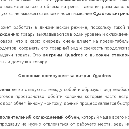
го охлаждения всего объема витрины. Такие витрины запол
туются не высоким стеклом и носят название
Quadros
витрин
может работать в динамическом режиме, поскольку такой т
лаждения
: товары выкладываются в один уровень и охлаждени
овара, что в свою очередь очень влияет на презентабел
родуктов, сохранять его товарный вид и свежесть продолжит
выдачи товара. Это
витрины
Quadros
с высоким стекло
ны и доступа к товару.
Основные преимущества витрин
Quadros
рины
легко стыкуются между собой и образуют ряд необход
рговое пространство: обойти колонны, которые часто вст
агодаря облегчённому монтажу, данный процесс является быс
полнительный охлаждаемый объем
, который чаще всего и
продавцу не нужно отвлекаться от рабочего места, ведь 