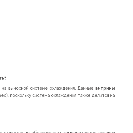
ть?
 и на выносной системе охлаждения. Данные
витрины
вес), поскольку система охлаждения также делится на
ое охлаждение обеспечивает температурные условия