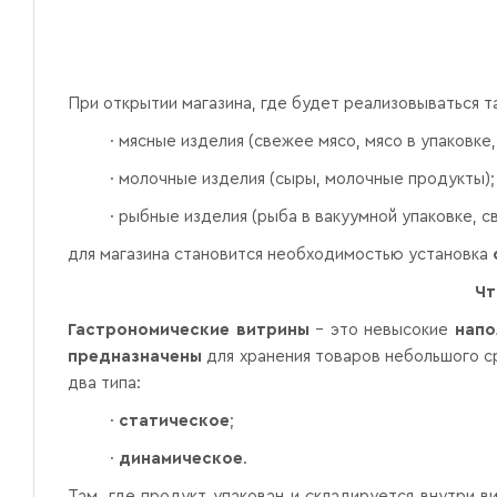
При открытии магазина, где будет реализовываться та
·
мясные изделия (свежее мясо, мясо в упаковке,
·
молочные изделия (сыры, молочные продукты);
·
рыбные изделия (рыба в вакуумной упаковке, с
для магазина становится необходимостью установка
Чт
Гастрономические витрины
– это невысокие
напо
предназначены
для хранения товаров небольшого ср
два типа:
·
статическое
;
·
динамическое
.
Там, где продукт упакован и складируется внутри 