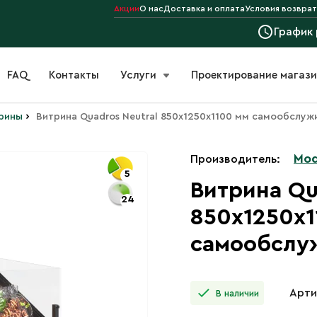
Акции
О нас
Доставка и оплата
Условия возврат
График
FAQ
Контакты
Услуги
Проектирование магаз
›
рины
Витрина Quadros Neutral 850х1250х1100 мм самообслужи
Mod
Производитель:
5
Витрина Qu
24
850х1250х1
самообслуж
Арти
В наличии