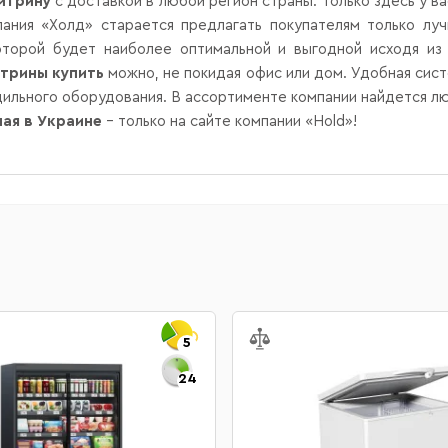
итрину
с доставкой в любой регион страны. Только здесь у в
ания «Холд» старается предлагать покупателям только л
торой будет наиболее оптимальной и выгодной исходя из
трины купить
можно, не покидая офис или дом. Удобная систе
дильного оборудования. В ассортименте компании найдется л
ная в Украине
– только на сайте компании «Hold»!
5
24