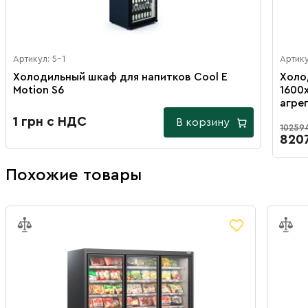
Артикул: 5-1
Артик
Холодильный шкаф для напитков Cool E
Холо
Motion S6
1600
агре
1 грн с НДС
В корзину
10259
820
Похожие товары