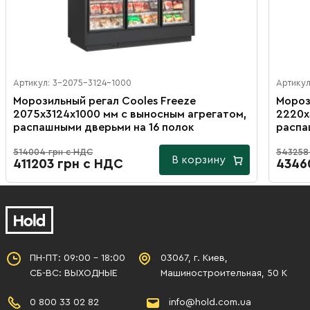
Артикул: 3-2075-3124-1000
Артикул
Морозильный регал Cooles Freeze
Мороз
2075х3124х1000 мм с выносным агрегатом,
2220х
распашными дверьми на 16 полок
распа
514004 грн с НДС
543258
В корзину
411203 грн с НДС
4346
ПН-ПТ: 09:00 - 18:00
03067, г. Киев,
СБ-ВС: ВЫХОДНЫЕ
Машиностроительная, 50 К
0 800 33 02 82
info@hold.com.ua