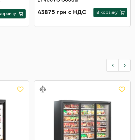
BF400VG Gooder
43875 грн с НДС
В корзину
корзину