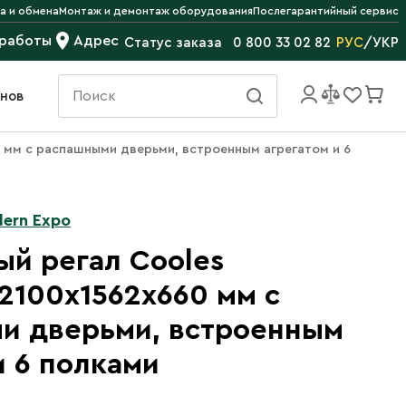
а и обмена
Монтаж и демонтаж оборудования
Послегарантийный сервис
 работы
Адрес
РУС
/
УКР
Статус заказа
0 800 33 02 82
инов
0 мм с распашными дверьми, встроенным агрегатом и 6
ern Expo
й регал Cooles
 2100х1562х660 мм с
и дверьми, встроенным
и 6 полками