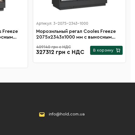
Артикул: 3-2075-2343-1000
 Freeze
Морозильный регал Cooles Freeze
осным
2075х2343х1000 мм с выносным
верьми на
агрегатом, распашными дверьми на
409140 грн с НДС
12 полок
В корзину
327312 грн с НДС
info@hold.com.ua