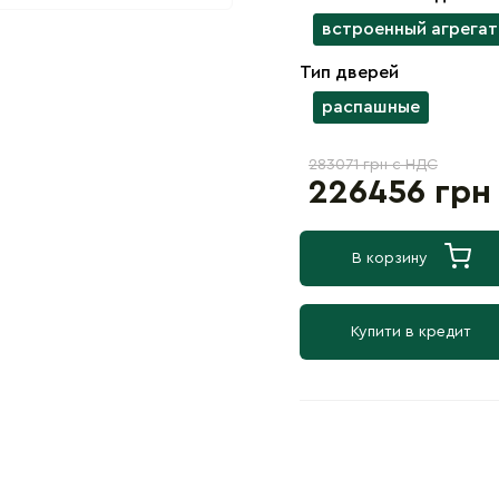
встроенный агрегат
Тип дверей
распашные
283071 грн с НДС
226456 грн
В корзину
Купити в кредит