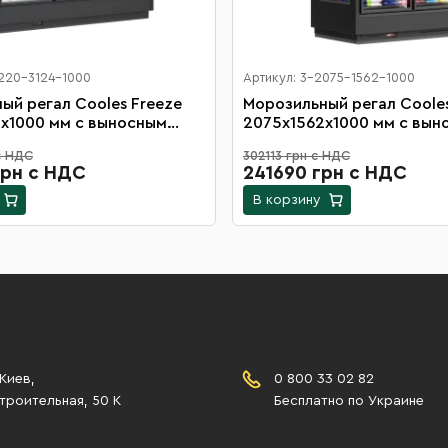
2220-3124-1000
Артикул: 3-2075-1562-1000
л Cooles Freeze
Морозильный регал Cooles
х1000 мм с выносным
2075х1562х1000 мм с вын
, распашными дверьми на
агрегатом, распашными д
с НДС
302113 грн с НДС
8 полок
грн с НДС
241690 грн с НДС
В корзину
 Киев,
0 800 33 02 82
роительная, 50 К
Бесплатно по Украине