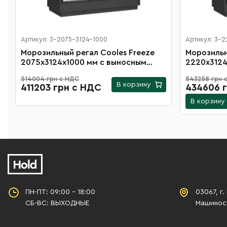
Артикул: 3-2075-3124-1000
Артикул: 3-
Морозильный регал Cooles Freeze
Морозильный рега
2075х3124х1000 мм с выносным
2220х3124
агрегатом, распашными дверьми на
агрегатом
514004 грн с НДС
543258 грн 
16 полок
16 полок
В корзину
411203 грн с НДС
434606 
В корзину
ПН-ПТ: 09:00 - 18:00
03067, г.
СБ-ВС: ВЫХОДНЫЕ
Машиност