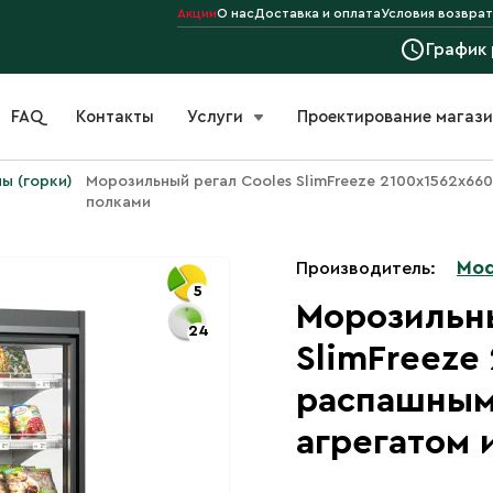
Акции
О нас
Доставка и оплата
Условия возврат
График
FAQ
Контакты
Услуги
Проектирование магаз
ы (горки)
Морозильный регал Cooles SlimFreeze 2100х1562х66
полками
Mod
Производитель:
5
Морозильны
24
SlimFreeze
распашным
агрегатом 