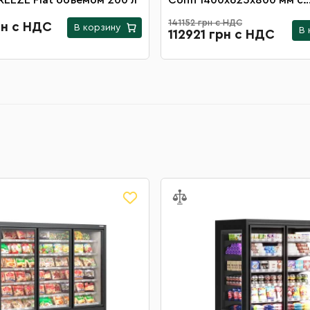
REEZE Flat объемом 200 л
Confi 1400х625х800 мм с
встроенным агрегатом
141152 грн с НДС
рн с НДС
В корзину
В 
112921 грн с НДС