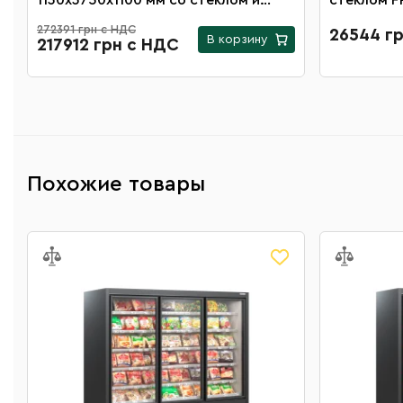
1130х3750х1100 мм со стеклом и
стеклом F
выносным агрегатом
272391 грн с НДС
26544 г
В корзину
217912 грн с НДС
Похожие товары