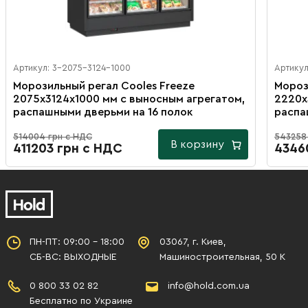
Артикул: 3-2075-3124-1000
Артикул
Морозильный регал Cooles Freeze
Мороз
2075х3124х1000 мм с выносным агрегатом,
2220х
распашными дверьми на 16 полок
распа
514004 грн с НДС
543258
В корзину
411203 грн с НДС
4346
ПН-ПТ: 09:00 - 18:00
03067, г. Киев,
СБ-ВС: ВЫХОДНЫЕ
Машиностроительная, 50 К
0 800 33 02 82
info@hold.com.ua
Бесплатно по Украине