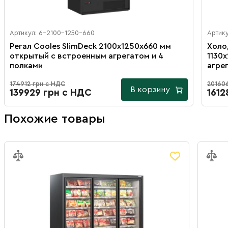
Артикул: 6-2100-1250-660
Артику
Регал Cooles SlimDeck 2100х1250х660 мм
Холо
открытый с встроенным агрегатом и 4
1130
полками
агре
174912 грн с НДС
20160
В корзину
139929 грн с НДС
1612
Похожие товары