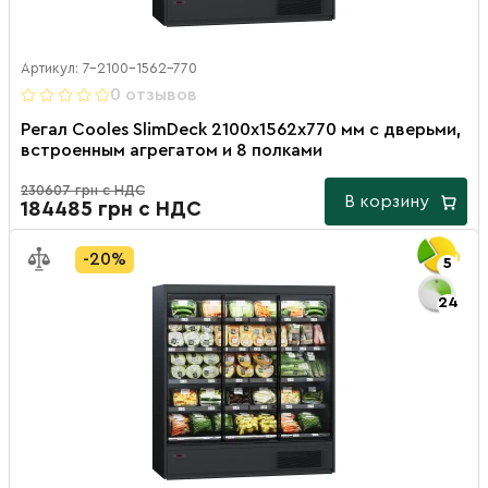
Артикул: 7-2100-1562-770
0 отзывов
Регал Cooles SlimDeck 2100х1562х770 мм с дверьми,
встроенным агрегатом и 8 полками
230607 грн с НДС
В корзину
184485 грн с НДС
-20%
5
24