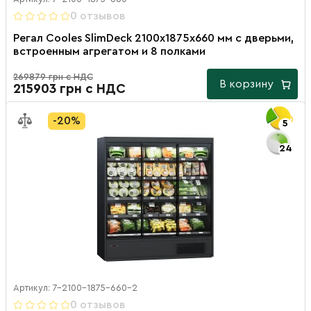
0 отзывов
Регал Cooles SlimDeck 2100х1875х660 мм с дверьми,
встроенным агрегатом и 8 полками
269879 грн с НДС
В корзину
215903 грн с НДС
-20%
5
24
Артикул: 7-2100-1875-660-2
0 отзывов