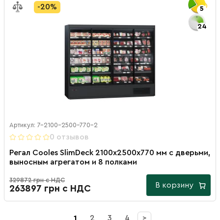
-20%
5
24
Артикул: 7-2100-2500-770-2
0 отзывов
Регал Cooles SlimDeck 2100х2500х770 мм с дверьми,
выносным агрегатом и 8 полками
329872 грн с НДС
В корзину
263897 грн с НДС
1
2
3
4
>