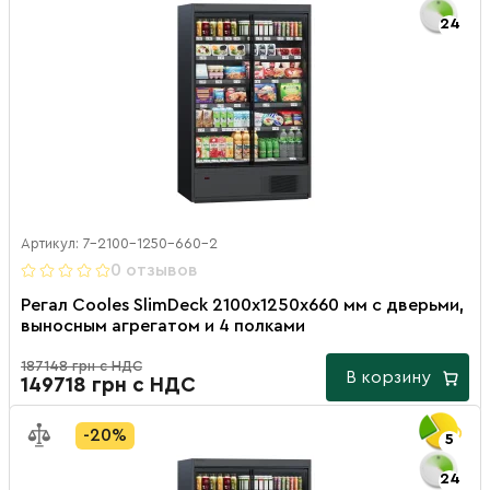
24
Артикул: 7-2100-1250-660-2
0 отзывов
Регал Cooles SlimDeck 2100х1250х660 мм с дверьми,
выносным агрегатом и 4 полками
187148 грн с НДС
В корзину
149718 грн с НДС
-20%
5
24