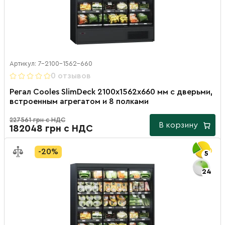
Артикул: 7-2100-1562-660
0 отзывов
Регал Cooles SlimDeck 2100х1562х660 мм с дверьми,
встроенным агрегатом и 8 полками
227561 грн с НДС
В корзину
182048 грн с НДС
-20%
5
24