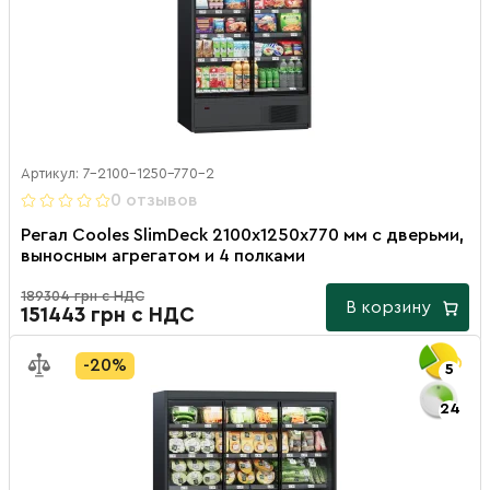
Артикул: 7-2100-1250-770-2
0 отзывов
Регал Cooles SlimDeck 2100х1250х770 мм с дверьми,
выносным агрегатом и 4 полками
189304 грн с НДС
В корзину
151443 грн с НДС
-20%
5
24