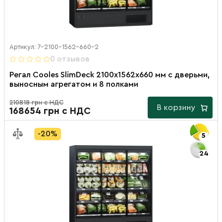
Артикул: 7-2100-1562-660-2
0 отзывов
Регал Cooles SlimDeck 2100х1562х660 мм с дверьми,
выносным агрегатом и 8 полками
210818 грн с НДС
В корзину
168654 грн с НДС
-20%
5
24