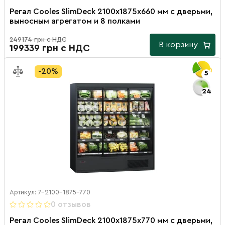
Регал Cooles SlimDeck 2100х1875х660 мм с дверьми,
выносным агрегатом и 8 полками
249174 грн с НДС
В корзину
199339 грн с НДС
-20%
5
24
Артикул: 7-2100-1875-770
0 отзывов
Регал Cooles SlimDeck 2100х1875х770 мм с дверьми,