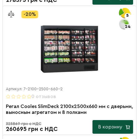
278375 грн с НДС
-20%
5
24
Артикул: 7-2100-2500-660-2
0 отзывов
Регал Cooles SlimDeck 2100х2500х660 мм с дверьми,
выносным агрегатом и 8 полками
325869 грн с НДС
В корзину
260695 грн с НДС