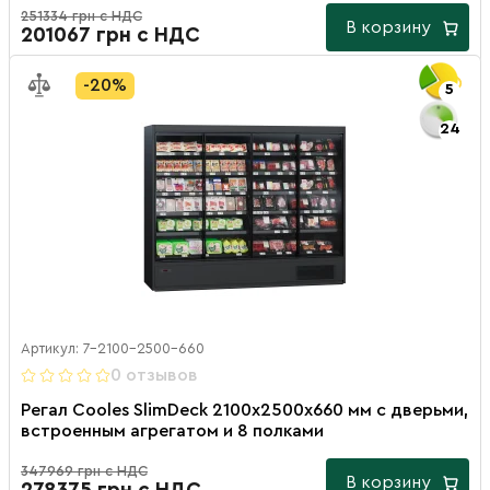
251334 грн с НДС
В корзину
201067 грн с НДС
-20%
5
24
Артикул: 7-2100-2500-660
0 отзывов
Регал Cooles SlimDeck 2100х2500х660 мм с дверьми,
встроенным агрегатом и 8 полками
347969 грн с НДС
В корзину