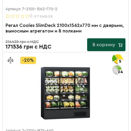
Артикул: 7-2100-1562-770-2
0 отзывов
Регал Cooles SlimDeck 2100х1562х770 мм с дверьми,
выносным агрегатом и 8 полками
214420 грн с НДС
В корзину
171536 грн с НДС
-20%
5
24
Артикул: 7-2100-1875-660