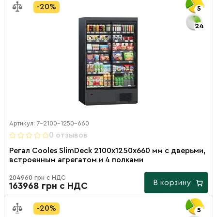
-20%
5
24
Артикул: 7-2100-1250-660
0 отзывов
Регал Cooles SlimDeck 2100х1250х660 мм с дверьми,
встроенным агрегатом и 4 полками
204960 грн с НДС
В корзину
163968 грн с НДС
-20%
5