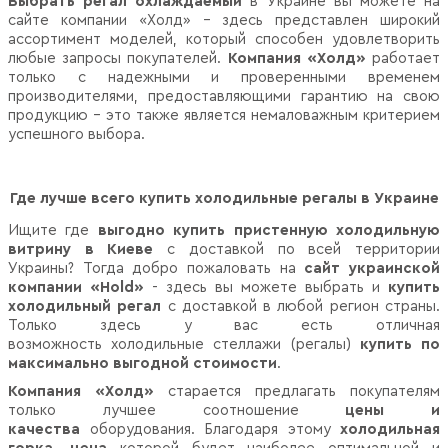
Выбрать регал охлаждаемый
в Украине вы можете на
сайте компании «Холд» - здесь представлен широкий
ассортимент моделей, который способен удовлетворить
любые запросы покупателей.
Компания «Холд»
работает
только с надежными и проверенными временем
производителями, предоставляющими гарантию на свою
продукцию – это также является немаловажным критерием
успешного выбора.
Где лучше всего купить холодильные регалы в Украине
Ищите где
выгодно купить пристенную холодильную
витрину в Киеве
с доставкой по всей территории
Украины? Тогда добро пожаловать на
сайт украинской
компании «Hold»
- здесь вы можете выбрать и
купить
холодильный регал
с доставкой в любой регион страны.
Только здесь у вас есть отличная
возможность холодильные стеллажи (регалы)
купить по
максимально выгодной стоимости
.
Компания «Холд»
старается предлагать покупателям
только лучшее соотношение
цены и
качества
оборудования. Благодаря этому
холодильная