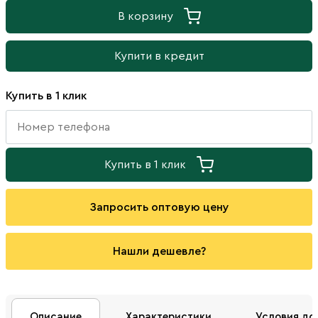
В корзину
Купити в кредит
Купить в 1 клик
Купить в 1 клик
Запросить оптовую цену
Нашли дешевле?
Описание
Характеристики
Условия до