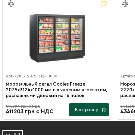
Артикул: 3-2075-3124-1000
Артикул
Морозильный регал Cooles Freeze
Мороз
2075х3124х1000 мм с выносным агрегатом,
2220х
распашными дверьми на 16 полок
распа
514004 грн с НДС
543258
В корзину
411203 грн с НДС
4346