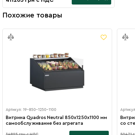
411203 грн с НДС
Похожие товары
Артикул: 19-850-1250-1100
Артикул
Витрина Quadros Neutral 850х1250х1100 мм
Витри
самообслуживание без агрегата
со ст
34895 грн с НДС
50471 