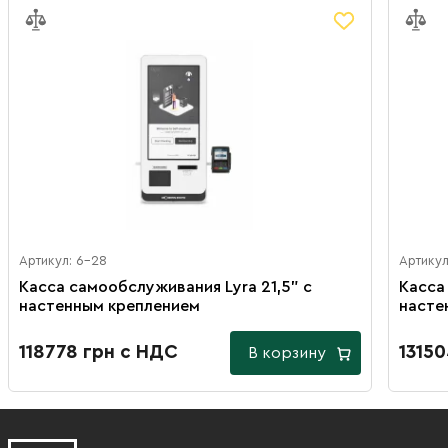
Артикул: 6-28
Артикул
Касса самообслуживания Lyra 21,5" с
Касса
настенным креплением
насте
118778 грн с НДС
1315
В корзину