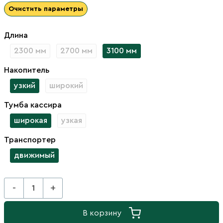
Очистить параметры
Длина
2300 мм
2700 мм
3100 мм
Накопитель
узкий
широкий
Тумба кассира
широкая
узкая
Транспортер
движимый
-
+
В корзину