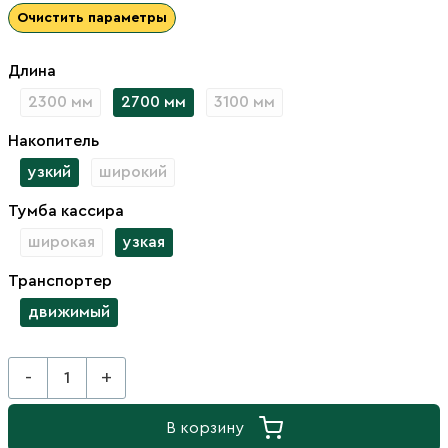
Очистить параметры
Длина
2300 мм
2700 мм
3100 мм
Накопитель
узкий
широкий
Тумба кассира
широкая
узкая
Транспортер
движимый
-
+
В корзину