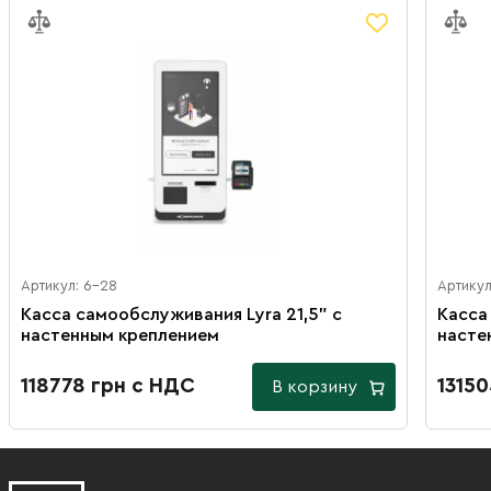
Артикул: 6-28
Артикул
Касса самообслуживания Lyra 21,5" с
Касса
настенным креплением
насте
118778 грн с НДС
1315
В корзину