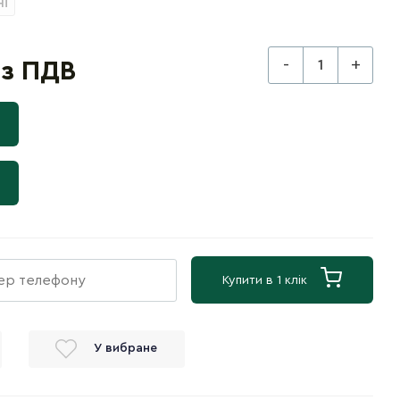
ні
-
+
 з ПДВ
Купити в 1 клік
У вибране