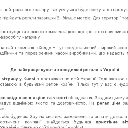
 нейтрального кольору, так уся увага буде прикута до продукц
 підійдуть регали заввишки 2 і більше метрів. Для території 
онструкції та з різною комплектацією, що зрештою повпливає н
оварообігу магазину.
на сайті компанії «Холд» - тут представлений широкий асор
 надійними та перевіреними часом виробниками, що надають
Де найкраще купити холодильні регали в Україні
вітрину у Києві
з доставкою по всій Україні? Тоді ласкаво п
авкою в будь-який регіон країни. Тільки тут у вас є чудо
співвідношення ціни та якості
обладнання. Завдяки цьому хо
радує відмінною якістю та довговічністю. На
регал ціна
за
ів.
 або будинок. Зручна система замовлення та оплати дозволить
ортименті компанії знайдеться будь-яка
пристінна ві
Україні
– тільки на сайті компанії «Hold»!