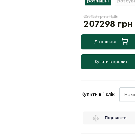
розпашні
розсув
259123 грн з ПДВ
207298 грн
До кошика
Купити в кредит
Купити в 1 клік
Порівняти