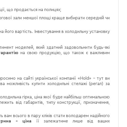
ії, що продається на полицях;
торгової зали меншої площі краще вибирати середній чи
а його вартість. Інвестування в холодильну установку
тимент моделей, який здатний задовольнити будь-які
гарантію
на свою продукцію, що також є важливим
росимо на сайті української компанії «Hold» - тут ви
ва можливість купити холодильні стелажі (регал) за
лодильна гірка, ціна якої буде найбільш оптимальною
лежить від габаритів, типу конструкції, призначення,
 вам всього в пару кліків стати володарем надійного
трина - ціна
її залежатиме лише від ваших