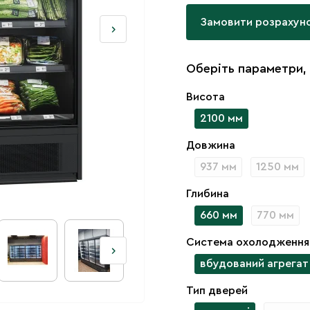
Замовити розрахун
Оберіть параметри,
Висота
2100 мм
Довжина
937 мм
1250 мм
Глибина
660 мм
770 мм
Система охолодження
вбудований агрегат
Тип дверей