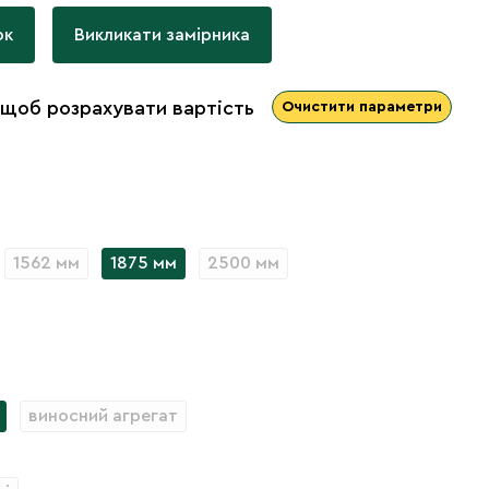
ок
Викликати замірника
 щоб розрахувати вартість
Очистити параметри
1562 мм
1875 мм
2500 мм
виносний агрегат