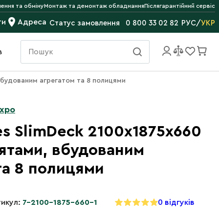
ення та обміну
Монтаж та демонтаж обладнання
Післягарантійний сервіс
ти
Адреса
РУС
/
УКР
Статус замовлення
0 800 33 02 82
в
 вбудованим агрегатом та 8 полицями
Expo
es SlimDeck 2100х1875х660
ятами, вбудованим
та 8 полицями
икул:
7-2100-1875-660-1
0 відгуків