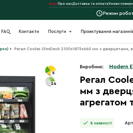
Акції
Про нас
Доставка та оплата
Умови поверн
Режим робо
FAQ
Контакти
Послуги
Проектування магазині
›
ірки)
Регал Cooles SlimDeck 2100х1875х660 мм з дверцятами,
Modern 
Виробник:
5
Регал Cool
24
мм з дверц
агрегатом 
Арт
В наявності