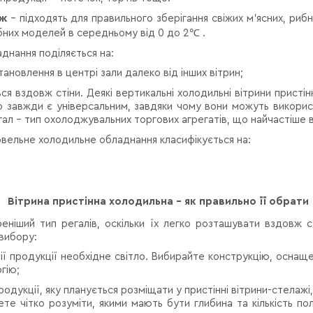
аж
– підходять для правильного зберігання свіжих м'ясних, риб
бних моделей в середньому від 0 до 2
℃
.
днання поділяється на:
тановлення в центрі зали далеко від інших вітрин;
 вздовж стіни. Деякі вертикальні холодильні вітрини пристін
о завжди є універсальним, завдяки чому вони можуть викорис
егал - тип охолоджувальних торгових агрегатів, що найчастіше 
вельне холодильне обладнання класифікується на:
Вітрина пристінна холодильна - як правильно її обрати
ніший тип регалів, оскільки їх легко розташувати вздовж 
 вибору:
 продукції необхідне світло. Вибирайте конструкцію, оснащен
гію;
одукції, яку планується розміщати у пристінні вітрини-стелажі
те чітко розуміти, якими мають бути глибина та кількість п