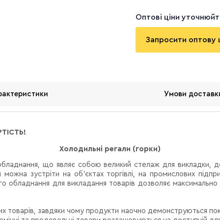
Оптові ціни уточнюй
Запросити оптову 
рактеристики
Умови доставк
РТІСТЬ!
Холодильні регали (горки)
обладнання, що являє собою великий стелаж для викладки, д
и
можна зустріти на об'єктах торгівлі, на промислових підпр
о обладнання для викладання товарів дозволяє максимально 
их товарів, завдяки чому продукти наочно демонструються пок