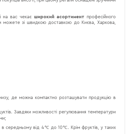
 покупців висоті, при цьому регали оснащені зручними
ті на вас чекає
широкий асортимент
професійного
 можете зі швидкою доставкою до Києва, Харкова,
знизу, де можна компактно розташувати продукцію в
дуктів. Завдяки можливості регулювання температури
ми;
 в середньому від 4
℃
до 10
℃
. Крім фруктів, у таких