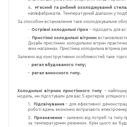
4.
М'ясний та рибний охолоджуваний стел
напівфабрикатів. Температурний діапазон у поді
За способом встановлення таке охолоджувальне обла
·
Острівні холодильні гірки
– підходять для вс
·
Пристінні холодильні вітрини
встановлюються
Дизайн пристінних холодильних вітрин практичн
яких магазинах. Пристінна холодильна вітрина р
Залежно від конструктивних особливостей таке торго
·
регал вбудованого типу;
·
регал виносного типу.
Холодильні вітрини пристінного типу
– найпошире
модель, ми підготували для вас 5 критеріїв успішного
1.
Підсвічування
– для ефективної демонстрації
роботі вдень економно витрачають електроенер
2.
Призначення
– залежно від потреб та типу пр
за температурним режимом. Крім цього ви буде