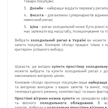
товари покупцям;
3.
Дизайн
– найкраще віддати перевагу регалові
4.
Висота
– для великих супермаркетів відмінно
невисокий регал;
5.
Ціна
– регал холодильний може бути різної к
має залежати від масштабу, позиціонування та т
Вибрати
холодильний регал в Україні
ви можете 
запити покупців. Компанія «Холд» працює тільки з
критерієм успішного вибору.
Шукаєте, де вигідно
купити пристінну холодильну 
можете вибрати та купити холодильний регал з дост
максимально вигідною ціною.
Компанія «Холд» пропонує покупцям лише
найкраще 
та вигідною виходячи з ваших запитів та вимог, по
температурного режиму, комплектації та інших фактор
Пристінні вітрини можна купити
не залишаючи офіс
та якісного
холодильного обладнання
. В ас
запитів. Найкраща
холодильна пристінна вітрина в 