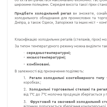
об'єкта витрачається максимально економно. Гастроно
широкими полицями. Середня висота такої гірки станов
Придбати холодильний регал
ви зможете, ознайо
холодильного обладнання для промислових та торг
Дніпра, а також Одеси, Запоріжжя та інших міст – комп
Класифікацію холодильних регалів
(стелажів, гірок) м
За типом температурного режиму можна виділити такі
·
середньотемпературні;
·
низькотемпературні;
·
комбіновані.
В залежності від призначення поділяють:
1.
Регали холодильні контейнерного типу
–
коробках.;
2.
Холодильні торговельні стелажі
та регал
від 1
℃
до 7
℃
молочна продукція зберігається у
3.
Фруктовий та овочевий холодильний ст
вітринах допускається зберігання кондитерської 