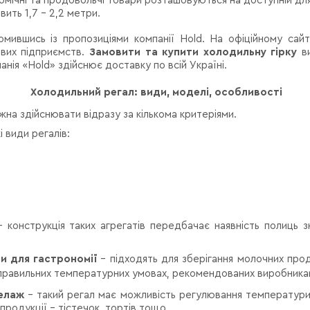
мічні та продовольчі товари розташовуються на доступній для
ить 1,7 – 2,2 метри.
мившись із пропозиціями компанії Hold. На офіційному сай
ових підприємств.
Замовити та купити холодильну гірку
ви
анія «Hold» здійснює доставку по всій Україні.
Холодильний регал: види, моделі, особливості
ожна здійснювати відразу за кількома критеріями.
 види регалів:
 конструкція таких агрегатів передбачає наявність полиць 
и для гастрономії
– підходять для зберігання молочних про
 правильних температурних умовах, рекомендованих виробника
елаж
– такий регал має можливість регулювання температури
продукції – тістечок, тортів тощо.