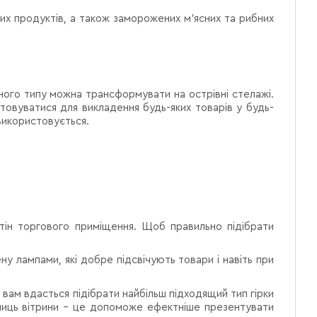
них продуктів, а також заморожених м'ясних та рибних
ного типу можна трансформувати на острівні стелажі.
товуватися для викладення будь-яких товарів у будь-
використовується.
стін торгового приміщення. Щоб правильно підібрати
у лампами, які добре підсвічують товари і навіть при
, вам вдасться підібрати найбільш підходящий тип гірки
олиць вітрини – це допоможе ефектніше презентувати