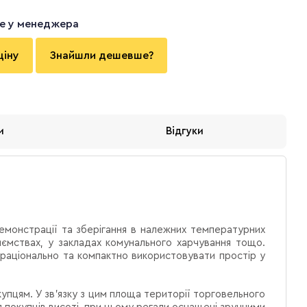
те у менеджера
ціну
Знайшли дешевше?
и
Відгуки
емонстрації та зберігання в належних температурних
иємствах, у закладах комунального харчування тощо.
раціонально та компактно використовувати простір у
упцям. У зв’язку з цим площа території торговельного