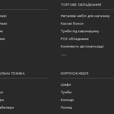
ТОРГОВЕ ОБЛАДНАННЯ
лажі
Металеві меблі для магазину
лажі
Касові бокси
жі
Тумби під кавомашину
ажі
POS обладнання
Комплекти автоматизації
ЛЬНА ТЕХНІКА
КОРПУСНІ МЕБЛІ
Шафи
ки
Тумби
ери
Комоди
табелери
Полиці