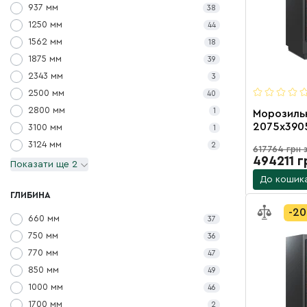
937 мм
38
1250 мм
44
1562 мм
18
1875 мм
39
2343 мм
3
2500 мм
40
2800 мм
1
Морозильн
2075х390
3100 мм
1
агрегато
3124 мм
2
617764 грн 
на 20 пол
494211 г
Показати ще 2
До кошик
ГЛИБИНА
-2
660 мм
37
750 мм
36
770 мм
47
850 мм
49
1000 мм
46
1700 мм
2