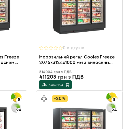
0 вiдгукiв
s Freeze
Морозильний регал Cooles Freeze
носним
2075х3124х1000 мм з виносним
агрегатом, розпашними
514004 грн з ПДВ
ь
дверцятами на 16 полиць
411203 грн з ПДВ
До кошика
-20%
5
5
24
24