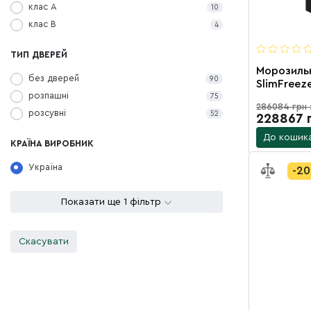
клас А
10
клас В
4
ТИП ДВЕРЕЙ
Морозильн
без дверей
90
SlimFreez
розпашні
розпашни
75
286084 грн 
агрегатом
розсувні
52
228867 
До кошик
КРАЇНА ВИРОБНИК
Україна
-2
Показати ще 1 фільтр
Скасувати