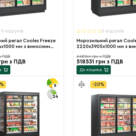
0 вiдгукiв
0 вiдгукiв
ий регал Cooles Freeze
Морозильний регал Coole
х1000 мм з виносним
2220х3905х1000 мм з ви
м, розпашними
агрегатом, розпашними
з ПДВ
648164 грн з ПДВ
и на 16 полиць
на 20 полиць
грн з ПДВ
518531 грн з ПДВ
а
До кошика
0%
-20%
5
24