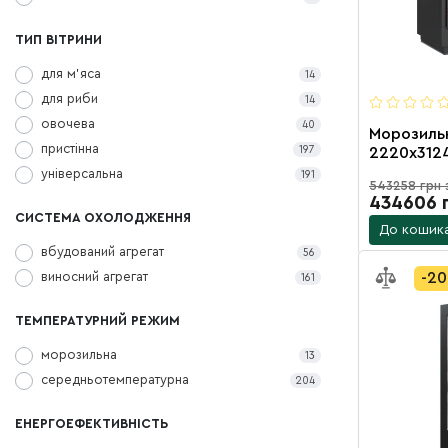
ТИП ВІТРИНИ
для м'яса
14
для риби
14
овочева
40
Морозильн
пристінна
197
2220х3124
агрегато
універсальна
191
543258 грн 
дверцятам
434606 
СИСТЕМА ОХОЛОДЖЕННЯ
До кошик
вбудований агрегат
56
виносний агрегат
-2
161
ТЕМПЕРАТУРНИЙ РЕЖИМ
морозильна
13
середньотемпературна
204
ЕНЕРГОЕФЕКТИВНІСТЬ