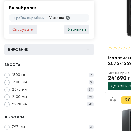
Ви вибрали:
Україна
Країна виробник:
Скасувати
Уточнити
ВИРОБНИК
Морозильн
2075х1562
ВИСОТА
агрегатом, розпашн
302113 грн з
дверцятам
1500 мм
7
241690 
1600 мм
9
До кошик
2075 мм
64
2100 мм
79
-2
2220 мм
58
ДОВЖИНА
797 мм
3