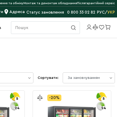
ення та обміну
Монтаж та демонтаж обладнання
Післягарантійний сервіс
ти
Адреса
РУС
/
УКР
Статус замовлення
0 800 33 02 82
в
Сортувати:
За замовчуванням
-20%
5
5
24
24