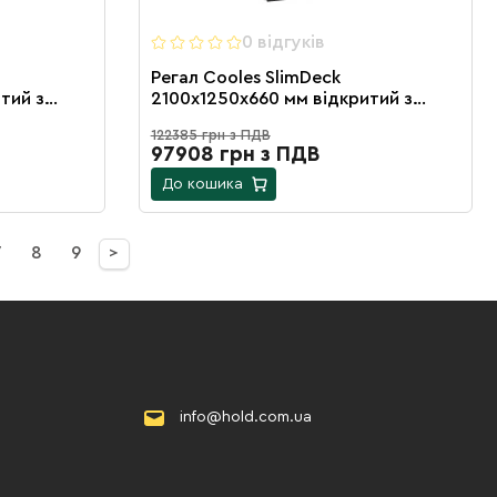
0 вiдгукiв
Регал Cooles SlimDeck
тий з
2100х1250х660 мм відкритий з
а 4
виносним агрегатом та 4 полицями
122385 грн з ПДВ
97908 грн з ПДВ
До кошика
7
8
9
>
info@hold.com.ua