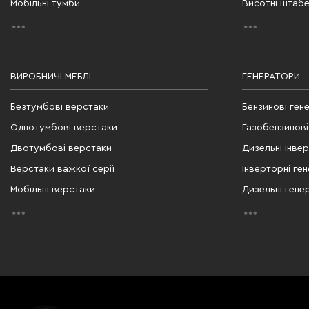
Мобільні тумби
Висотні штаб
ВИРОБНИЧІ МЕБЛІ
ГЕНЕРАТОРИ
Безтумбові верстаки
Бензинові ген
Однотумбові верстаки
Газобензинові
Двотумбові верстаки
Дизельні інве
Верстаки важкої серії
Інверторні ге
Мобільні верстаки
Дизельні гене