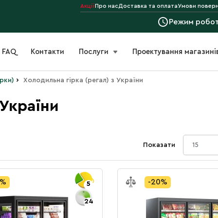
Акції
Про нас
Доставка та оплата
Умови поверн
Режим робо
FAQ
Контакти
Послуги
Проектування магазині
›
ірки)
Холодильна гірка (регал) з України
 України
Показати
15
0%
-20%
5
24