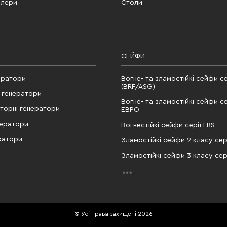
елери
Столи
СЕЙФИ
ератори
Вогне- та зламостійкі сейфи се
(BRF/ASG)
 генератори
Вогне- та зламостійкі сейфи се
рторні генератори
ЕВРО
нератори
Вогнестійкі сейфи серії FRS
ратори
Зламостійкі сейфи 2 класу сері
Зламостійкі сейфи 3 класу сері
© Усі права захищені 2026