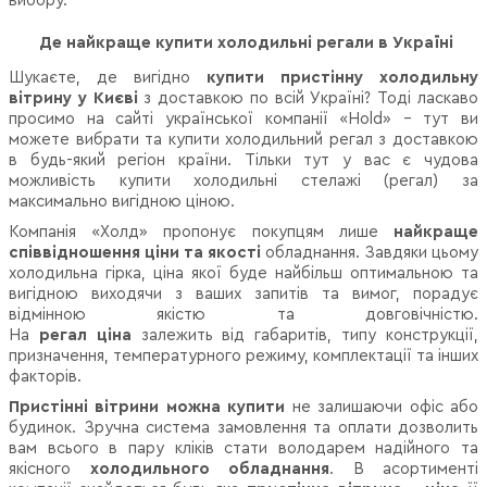
вибору.
Де найкраще купити холодильні регали в Україні
Шукаєте, де вигідно
купити пристінну холодильну
вітрину у Києві
з доставкою по всій Україні? Тоді ласкаво
просимо на сайті української компанії «Hold» - тут ви
можете вибрати та купити холодильний регал з доставкою
в будь-який регіон країни. Тільки тут у вас є чудова
можливість купити холодильні стелажі (регал) за
максимально вигідною ціною.
Компанія «Холд» пропонує покупцям лише
найкраще
співвідношення ціни та якості
обладнання. Завдяки цьому
холодильна гірка, ціна якої буде найбільш оптимальною та
вигідною виходячи з ваших запитів та вимог, порадує
відмінною якістю та довговічністю.
На
регал ціна
залежить від габаритів, типу конструкції,
призначення, температурного режиму, комплектації та інших
факторів.
Пристінні вітрини можна купити
не залишаючи офіс або
будинок. Зручна система замовлення та оплати дозволить
вам всього в пару кліків стати володарем надійного та
якісного
холодильного обладнання
. В асортименті