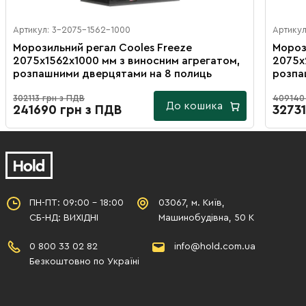
Артикул: 3-2075-1562-1000
Артикул
Морозильний регал Cooles Freeze
Мороз
2075х1562х1000 мм з виносним агрегатом,
2075х
розпашними дверцятами на 8 полиць
розпа
302113 грн з ПДВ
409140
До кошика
241690 грн з ПДВ
32731
ПН-ПТ: 09:00 - 18:00
03067, м. Київ,
СБ-НД: ВИХІДНІ
Машинобудівна, 50 К
0 800 33 02 82
info@hold.com.ua
Безкоштовно по Україні