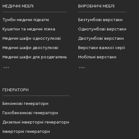
МЕДИЧНІ МЕБЛІ
ВИРОБНИЧІ МЕБЛІ
Тумби медичні підкатні
Безтумбові верстаки
Кушетки та медичні ліжка
Однотумбові верстаки
Медичні шафи одностулкові
Двотумбові верстаки
Медичні шафи двостулкові
Верстаки важкої серії
Медичні шафи для роздягалень
Мобільні верстаки
ГЕНЕРАТОРИ
Бензинові генератори
Газобензинові генератори
Дизельні інверторні генератори
Інверторні генератори