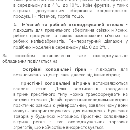
в середньому від 4
℃
до 10
℃
. Крім фруктів, у таких
вітринах допускається зберігання кондитерської
продукції – тістечок, тортів тощо.
4.
М'ясний та рибний охолоджуваний стелаж
–
підходять для правильного зберігання свіжих м'ясних,
рибних продуктів, а також заморожених м'ясних та
рибних напівфабрикатів. Температурний діапазон у
подібних моделей в середньому від 0 до 2
℃
.
За способом встановлення таке охолоджувальне
обладнання поділяється на:
·
Острівні холодильні гірки
– підходять для
встановлення в центрі зали далеко від інших вітрин;
·
Пристінні холодильні вітрини
встановлюються
вздовж стіни. Деякі вертикальні холодильні
вітрини пристінного типу можна трансформувати на
острівні стелажі. Дизайн пристінних холодильних вітрин
практично завжди є універсальним, завдяки чому вони
можуть використовуватися для викладення будь-яких
товарів у будь-яких магазинах. Пристінна холодильна
вітрина регал - тип охолоджувальних торгових
агрегатів, що найчастіше використовується.