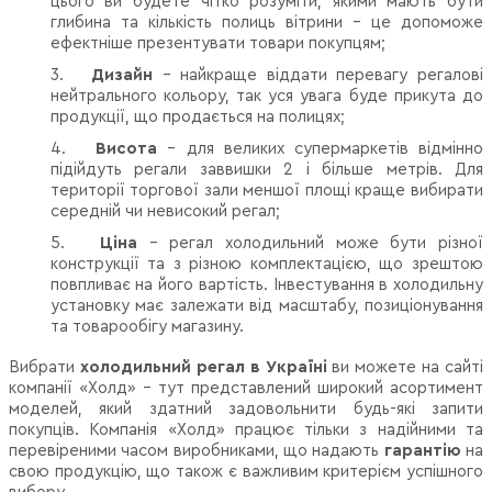
цього ви будете чітко розуміти, якими мають бути
глибина та кількість полиць вітрини – це допоможе
ефектніше презентувати товари покупцям;
3.
Дизайн
– найкраще віддати перевагу регалові
нейтрального кольору, так уся увага буде прикута до
продукції, що продається на полицях;
4.
Висота
– для великих супермаркетів відмінно
підійдуть регали заввишки 2 і більше метрів. Для
території торгової зали меншої площі краще вибирати
середній чи невисокий регал;
5.
Ціна
– регал холодильний може бути різної
конструкції та з різною комплектацією, що зрештою
повпливає на його вартість. Інвестування в холодильну
установку має залежати від масштабу, позиціонування
та товарообігу магазину.
Вибрати
холодильний регал в Україні
ви можете на сайті
компанії «Холд» - тут представлений широкий асортимент
моделей, який здатний задовольнити будь-які запити
покупців. Компанія «Холд» працює тільки з надійними та
перевіреними часом виробниками, що надають
гарантію
на
свою продукцію, що також є важливим критерієм успішного