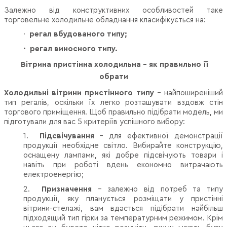
Залежно від конструктивних особливостей таке
торговельне холодильне обладнання класифікується на:
·
регал вбудованого типу;
·
регал виносного типу.
Вітрина пристінна холодильна - як правильно її
обрати
Холодильні вітрини пристінного типу
– найпоширеніший
тип регалів, оскільки їх легко розташувати вздовж стін
торгового приміщення. Щоб правильно підібрати модель, ми
підготували для вас 5 критеріїв успішного вибору:
1.
Підсвічування
– для ефективної демонстрації
продукції необхідне світло. Вибирайте конструкцію,
оснащену лампами, які добре підсвічують товари і
навіть при роботі вдень економно витрачають
електроенергію;
2.
Призначення
– залежно від потреб та типу
продукції, яку планується розміщати у пристінні
вітрини-стелажі, вам вдасться підібрати найбільш
підходящий тип гірки за температурним режимом. Крім