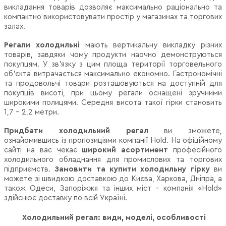
викладання товарів дозволяє максимально раціонально та
компактно використовувати простір у магазинах та торгових
залах.
Регали холодильні
мають вертикальну викладку різних
товарів, завдяки чому продукти наочно демонструються
покупцям. У зв’язку з цим площа території торговельного
об'єкта витрачається максимально економно. Гастрономічні
та продовольчі товари розташовуються на доступній для
покупців висоті, при цьому регали оснащені зручними
широкими полицями. Середня висота такої гірки становить
1,7 – 2,2 метри.
Придбати холодильний регал
ви зможете,
ознайомившись із пропозиціями компанії Hold. На офіційному
сайті на вас чекає
широкий асортимент
професійного
холодильного обладнання для промислових та торгових
підприємств.
Замовити та купити холодильну гірку
ви
можете зі швидкою доставкою до Києва, Харкова, Дніпра, а
також Одеси, Запоріжжя та інших міст – компанія «Hold»
здійснює доставку по всій Україні.
Холодильний регал: види, моделі, особливості