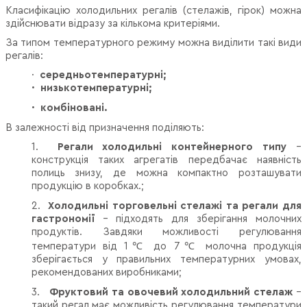
Класифікацію холодильних регалів
(стелажів, гірок) можна
здійснювати відразу за кількома критеріями.
За типом температурного режиму можна виділити такі види
регалів:
·
середньотемпературні;
·
низькотемпературні;
·
комбіновані.
В залежності від призначення поділяють:
1.
Регали холодильні контейнерного типу
–
конструкція таких агрегатів передбачає наявність
полиць знизу, де можна компактно розташувати
продукцію в коробках.;
2.
Холодильні торговельні стелажі
та регали для
гастрономії
– підходять для зберігання молочних
продуктів. Завдяки можливості регулювання
температури від 1
℃
до 7
℃
молочна продукція
зберігається у правильних температурних умовах,
рекомендованих виробниками;
3.
Фруктовий та овочевий холодильний стелаж
–
такий регал має можливість регулювання температури