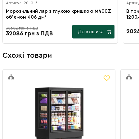
Артикул: 20-9-3
Артику
Морозильний лар з глухою кришкою M400Z
Вітр
об'ємом 406 дм³
1200
35652 грн з ПДВ
2024
До кошика
32086 грн з ПДВ
Схожі товари