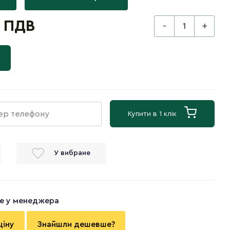
з ПДВ
-
+
Купити в 1 клік
У вибране
те у менеджера
ціну
Знайшли дешевше?