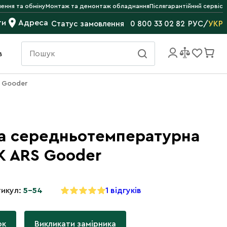
ення та обміну
Монтаж та демонтаж обладнання
Післягарантійний сервіс
ти
Адреса
РУС
/
УКР
Статус замовлення
0 800 33 02 82
в
 Gooder
а середньотемпературна
K ARS Gooder
икул:
5-54
1 відгуків
ок
Викликати замірника