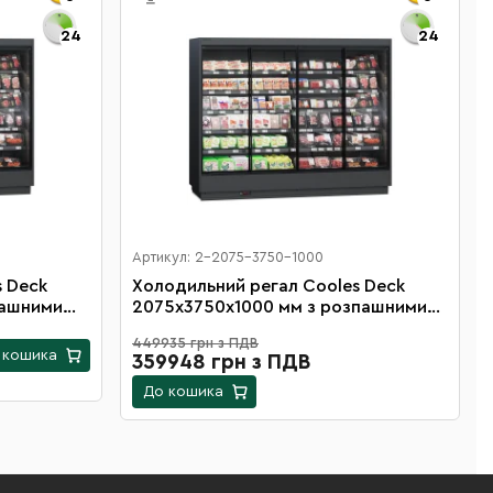
24
24
Артикул: 2-2075-3750-1000
s Deck
Холодильний регал Cooles Deck
пашними
2075х3750х1000 мм з розпашними
регатом на
дверцятами, виносним агрегатом на
449935 грн з ПДВ
12 полиць
 кошика
359948 грн з ПДВ
До кошика