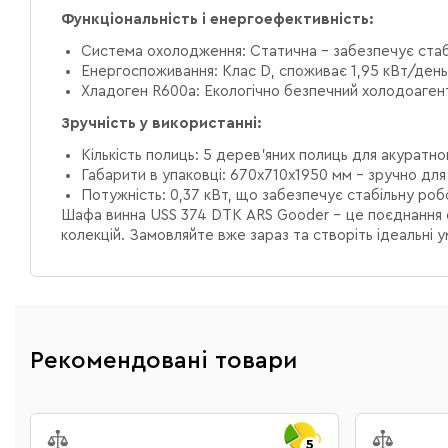
Функціональність і енергоефективність:
Система охолодження:
Статична – забезпечує стаб
Енергоспоживання:
Клас D, споживає 1,95 кВт/день 
Хладоген R600a:
Екологічно безпечний холодоагент 
Зручність у використанні:
Кількість полиць:
5 дерев’яних полиць для акуратно
Габарити в упаковці:
670х710х1950 мм – зручно для
Потужність:
0,37 кВт, що забезпечує стабільну ро
Шафа винна USS 374 DTK ARS Gooder
– це поєднання 
колекцій. Замовляйте вже зараз та створіть ідеальні 
Рекомендовані товари
5