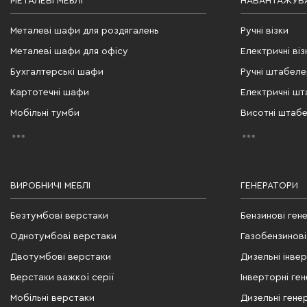
МЕТАЛЕВІ МЕБЛІ
НАВАНТАЖУВА
Металеві шафи для роздягалень
Ручні візки
Металеві шафи для офісу
Електричні віз
Бухгалтерські шафи
Ручні штабел
Картотечні шафи
Електричні ш
Мобільні тумби
Висотні штаб
ВИРОБНИЧІ МЕБЛІ
ГЕНЕРАТОРИ
Безтумбові верстаки
Бензинові ген
Однотумбові верстаки
Газобензинові
Двотумбові верстаки
Дизельні інве
Верстаки важкої серії
Інверторні ге
Мобільні верстаки
Дизельні гене