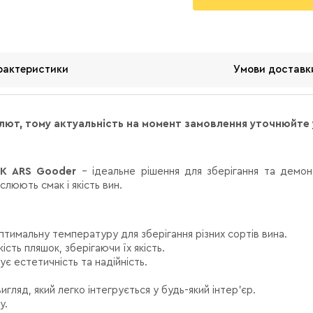
рактеристики
Умови доставк
алют, тому актуальність на момент замовлення уточнюйт
K ARS Gooder
– ідеальне рішення для зберігання та демон
люють смак і якість вин.
птимальну температуру для зберігання різних сортів вина.
ість пляшок, зберігаючи їх якість.
 естетичність та надійність.
гляд, який легко інтегрується у будь-який інтер’єр.
у.