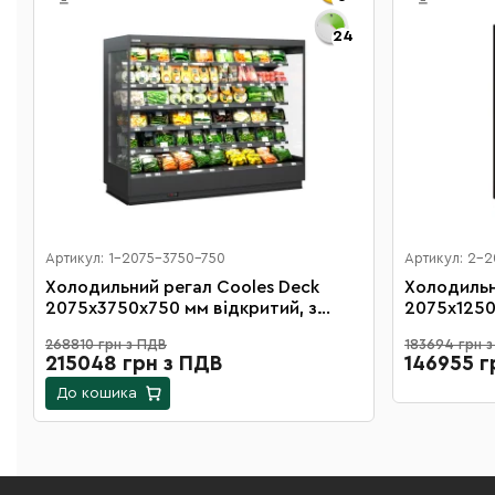
24
Артикул: 1-2075-3750-750
Артикул: 2-
Холодильний регал Cooles Deck
Холодильн
2075х3750х750 мм відкритий, з
2075х1250
м
виносним агрегатом на 12 полиць
дверцятам
268810 грн з ПДВ
183694 грн 
4 полиці
215048 грн з ПДВ
146955 г
До кошика