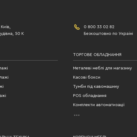
 Київ,
0 800 33 02 82
дівна, 50 К
Безкоштовно по Україні
ТОРГОВЕ ОБЛАДНАННЯ
лажі
Металеві меблі для магазину
лажі
Касові бокси
жі
Тумби під кавомашину
ажі
POS обладнання
Комплекти автоматизації