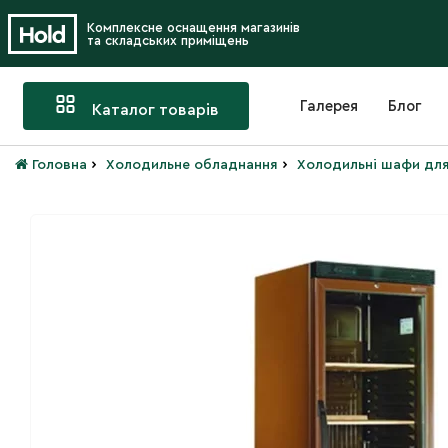
Комплексне оснащення магазинів
та складських приміщень
Галерея
Блог
Каталог товарів
›
›
Головна
Холодильне обладнання
Холодильні шафи для