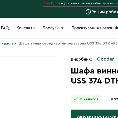
Акції
Про нас
Доставка та оплата
Умови поверн
Режим робо
FAQ
Контакти
Послуги
Проектування магазині
›
 напоїв
Шафа винна середньотемпературна USS 374 DTK ARS
Gooder
Виробник:
Шафа винн
USS 374 DT
Арт
В наявності
Замовити розрахун