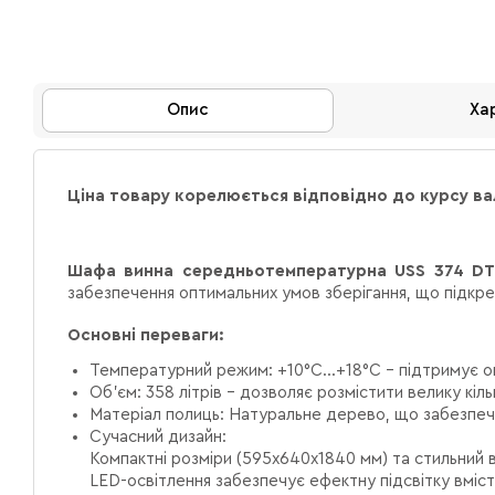
Опис
Ха
Ціна товару корелюється відповідно до курсу в
Шафа винна середньотемпературна USS 374 DT
забезпечення оптимальних умов зберігання, що підкрес
Основні переваги:
Температурний режим:
+10°C...+18°C – підтримує о
Об’єм:
358 літрів – дозволяє розмістити велику кільк
Матеріал полиць:
Натуральне дерево, що забезпечує
Сучасний дизайн:
Компактні розміри (595х640х1840 мм) та стильний ви
LED-освітлення забезпечує ефектну підсвітку вміст