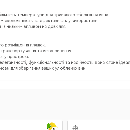
ільність температури для тривалого зберігання вина.
– економічність та ефективність у використанні.
із низьким впливом на довкілля.
го розміщення пляшок.
 транспортування та встановлення.
боту пристрою.
елегантності, функціональності та надійності. Вона стане ідеа
умови для зберігання ваших улюблених вин
5