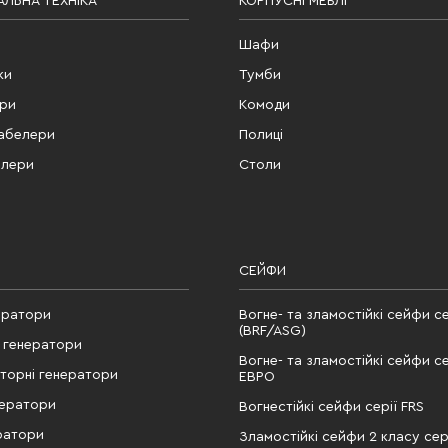
ЛЬНА ТЕХНІКА
КОРПУСНІ МЕБЛІ
Шафи
ки
Тумби
ери
Комоди
табелери
Полиці
елери
Столи
СЕЙФИ
ератори
Вогне- та зламостійкі сейфи се
(BRF/ASG)
 генератори
Вогне- та зламостійкі сейфи се
рторні генератори
ЕВРО
нератори
Вогнестійкі сейфи серії FRS
ратори
Зламостійкі сейфи 2 класу сері