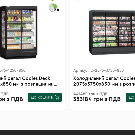
24
2075-1250-850
Артикул: 2-2075-3750-850
ий регал Cooles Deck
Холодильний регал Coole
х850 мм з розпашними
2075х3750х850 мм з роз
и, виносним агрегатом на
дверцятами, виносним аг
з ПДВ
441480 грн з ПДВ
12 полиць
До кошика
До
рн з ПДВ
353184 грн з ПДВ