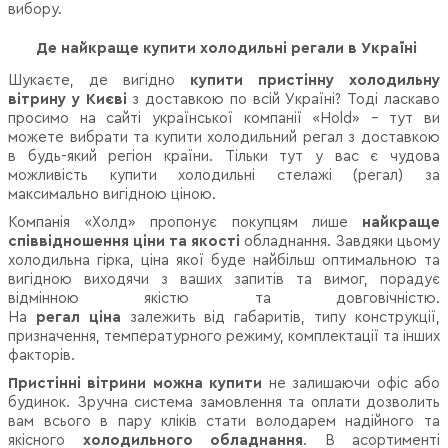
вибору.
Де найкраще купити холодильні регали в Україні
Шукаєте, де вигідно
купити пристінну холодильну
вітрину у Києві
з доставкою по всій Україні? Тоді ласкаво
просимо на сайті української компанії «Hold» - тут ви
можете вибрати та купити холодильний регал з доставкою
в будь-який регіон країни. Тільки тут у вас є чудова
можливість купити холодильні стелажі (регал) за
максимально вигідною ціною.
Компанія «Холд» пропонує покупцям лише
найкраще
співвідношення ціни та якості
обладнання. Завдяки цьому
холодильна гірка, ціна якої буде найбільш оптимальною та
вигідною виходячи з ваших запитів та вимог, порадує
відмінною якістю та довговічністю.
На
регал ціна
залежить від габаритів, типу конструкції,
призначення, температурного режиму, комплектації та інших
факторів.
Пристінні вітрини можна купити
не залишаючи офіс або
будинок. Зручна система замовлення та оплати дозволить
вам всього в пару кліків стати володарем надійного та
якісного
холодильного обладнання
. В асортименті