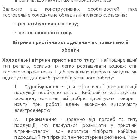
агрегатів, що найчастіше використовується.
Залежно від конструктивних особливостей таке
торговельне холодильне обладнання класифікується на:
·
регал вбудованого типу;
·
регал виносного типу.
Вітрина пристінна холодильна - як правильно її
обрати
Холодильні вітрини пристінного типу
– найпоширеніший
тип регалів, оскільки їх легко розташувати вздовж стін
торгового приміщення. Щоб правильно підібрати модель, ми
підготували для вас 5 критеріїв успішного вибору:
1.
Підсвічування
– для ефективної демонстрації
продукції необхідне світло. Вибирайте конструкцію,
оснащену лампами, які добре підсвічують товари і
навіть при роботі вдень економно витрачають
електроенергію;
2.
Призначення
– залежно від потреб та типу
продукції, яку планується розміщати у пристінні
вітрини-стелажі, вам вдасться підібрати найбільш
підходящий тип гірки за температурним режимом. Крім