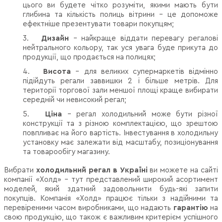
цього ви будете чітко розуміти, якими мають бути
глибина та кількість полиць вітрини – це допоможе
ефектніше презентувати товари покупцям;
3.
Дизайн
– найкраще віддати перевагу регалові
нейтрального кольору, так уся увага буде прикута до
продукції, що продається на полицях;
4.
Висота
– для великих супермаркетів відмінно
підійдуть регали заввишки 2 і більше метрів. Для
території торгової зали меншої площі краще вибирати
середній чи невисокий регал;
5.
Ціна
– регал холодильний може бути різної
конструкції та з різною комплектацією, що зрештою
повпливає на його вартість. Інвестування в холодильну
установку має залежати від масштабу, позиціонування
та товарообігу магазину.
Вибрати
холодильний регал в Україні
ви можете на сайті
компанії «Холд» - тут представлений широкий асортимент
моделей, який здатний задовольнити будь-які запити
покупців. Компанія «Холд» працює тільки з надійними та
перевіреними часом виробниками, що надають
гарантію
на
свою продукцію, що також є важливим критерієм успішного