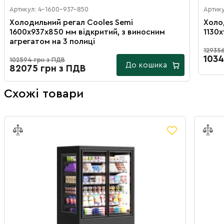
Артикул: 4-1600-937-850
Артику
Холодильний регал Cooles Semi
Холо
1600х937х850 мм відкритий, з виносним
1130
агрегатом на 3 полиці
129356
1034
102594 грн з ПДВ
До кошика
82075 грн з ПДВ
Схожі товари