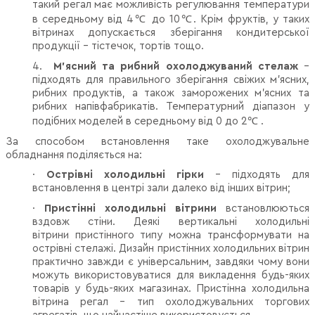
такий регал має можливість регулювання температури
в середньому від 4
℃
до 10
℃
. Крім фруктів, у таких
вітринах допускається зберігання кондитерської
продукції – тістечок, тортів тощо.
4.
М'ясний та рибний охолоджуваний стелаж
–
підходять для правильного зберігання свіжих м'ясних,
рибних продуктів, а також заморожених м'ясних та
рибних напівфабрикатів. Температурний діапазон у
подібних моделей в середньому від 0 до 2
℃
.
За способом встановлення таке охолоджувальне
обладнання поділяється на:
·
Острівні холодильні гірки
– підходять для
встановлення в центрі зали далеко від інших вітрин;
·
Пристінні холодильні вітрини
встановлюються
вздовж стіни. Деякі вертикальні холодильні
вітрини пристінного типу можна трансформувати на
острівні стелажі. Дизайн пристінних холодильних вітрин
практично завжди є універсальним, завдяки чому вони
можуть використовуватися для викладення будь-яких
товарів у будь-яких магазинах. Пристінна холодильна
вітрина регал - тип охолоджувальних торгових