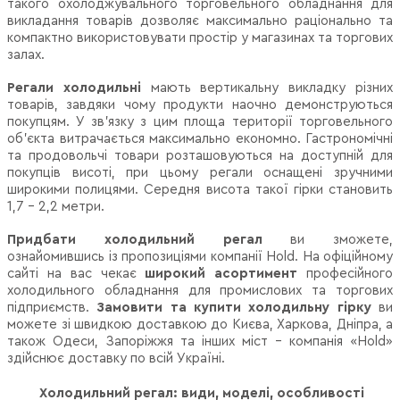
такого охолоджувального торговельного обладнання для
викладання товарів дозволяє максимально раціонально та
компактно використовувати простір у магазинах та торгових
залах.
Регали холодильні
мають вертикальну викладку різних
товарів, завдяки чому продукти наочно демонструються
покупцям. У зв’язку з цим площа території торговельного
об'єкта витрачається максимально економно. Гастрономічні
та продовольчі товари розташовуються на доступній для
покупців висоті, при цьому регали оснащені зручними
широкими полицями. Середня висота такої гірки становить
1,7 – 2,2 метри.
Придбати холодильний регал
ви зможете,
ознайомившись із пропозиціями компанії Hold. На офіційному
сайті на вас чекає
широкий асортимент
професійного
холодильного обладнання для промислових та торгових
підприємств.
Замовити та купити холодильну гірку
ви
можете зі швидкою доставкою до Києва, Харкова, Дніпра, а
також Одеси, Запоріжжя та інших міст – компанія «Hold»
здійснює доставку по всій Україні.
Холодильний регал: види, моделі, особливості