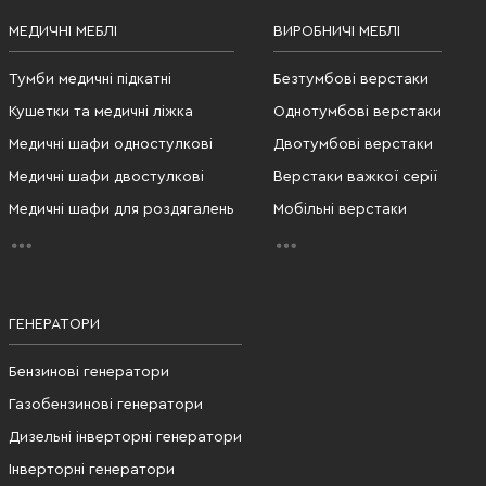
МЕДИЧНІ МЕБЛІ
ВИРОБНИЧІ МЕБЛІ
Тумби медичні підкатні
Безтумбові верстаки
Кушетки та медичні ліжка
Однотумбові верстаки
Медичні шафи одностулкові
Двотумбові верстаки
Медичні шафи двостулкові
Верстаки важкої серії
Медичні шафи для роздягалень
Мобільні верстаки
ГЕНЕРАТОРИ
Бензинові генератори
Газобензинові генератори
Дизельні інверторні генератори
Інверторні генератори