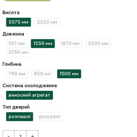
Висота
2075 мм
2220 мм
Довжина
937 мм
1250 мм
1875 мм
2500 мм
3750 мм
Глибина
750 мм
850 мм
1000 мм
Система охолодження
виносний агрегат
Тип дверей
розпашні
розсувні
-
+