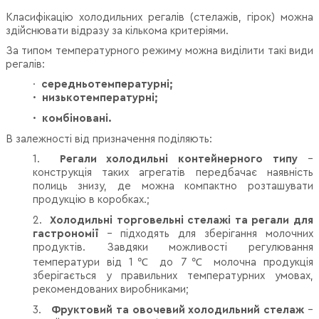
Класифікацію холодильних регалів
(стелажів, гірок) можна
здійснювати відразу за кількома критеріями.
За типом температурного режиму можна виділити такі види
регалів:
·
середньотемпературні;
·
низькотемпературні;
·
комбіновані.
В залежності від призначення поділяють:
1.
Регали холодильні контейнерного типу
–
конструкція таких агрегатів передбачає наявність
полиць знизу, де можна компактно розташувати
продукцію в коробках.;
2.
Холодильні торговельні стелажі
та регали для
гастрономії
– підходять для зберігання молочних
продуктів. Завдяки можливості регулювання
температури від 1
℃
до 7
℃
молочна продукція
зберігається у правильних температурних умовах,
рекомендованих виробниками;
3.
Фруктовий та овочевий холодильний стелаж
–