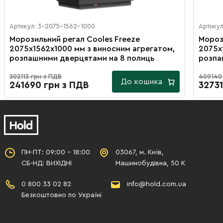
Артикул: 3-2075-1562-1000
Артикул
Морозильний регал Cooles Freeze
Мороз
2075х1562х1000 мм з виносним агрегатом,
2075х
розпашними дверцятами на 8 полиць
розпа
302113 грн з ПДВ
409140
До кошика
241690 грн з ПДВ
32731
ПН-ПТ: 09:00 - 18:00
03067, м. Київ,
СБ-НД: ВИХІДНІ
Машинобудівна, 50 К
0 800 33 02 82
info@hold.com.ua
Безкоштовно по Україні