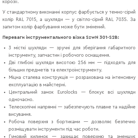
корозії.
У стандартному виконанні корпус фарбується у темно-сірий
колір RAL 7015, а шухляди — у світло-сірий RAL 7035. За
запитом колір фарбування може бути змінений.
Переваги інструментального візка SzwN 301-S2B:
3 місткі шухляди — зручні для зберігання габаритного
інструменту, запчастин і робочого оснащення.
Дві глибокі шухляди висотою 256 мм — підходять для
більших предметів та електроінструменту.
Міцна сталева конструкція — розрахована на інтенсивну
експлуатацію в майстерні.
Центральний замок Eurolocks — блокує всі шухляди
одночасно.
Телескопічні напрямні — забезпечують плавне та надійне
висування.
Робоча поверхня з бортиками — дозволяє безпечно
розміщувати інструменти під час роботи.
Гумовий килимок — захищає поверхню та зменшує