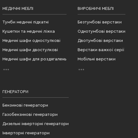
МЕДИЧНІ МЕБЛІ
ВИРОБНИЧІ МЕБЛІ
Тумби медичні підкатні
Безтумбові верстаки
Кушетки та медичні ліжка
Однотумбові верстаки
Медичні шафи одностулкові
Двотумбові верстаки
Медичні шафи двостулкові
Верстаки важкої серії
Медичні шафи для роздягалень
Мобільні верстаки
ГЕНЕРАТОРИ
Бензинові генератори
Газобензинові генератори
Дизельні інверторні генератори
Інверторні генератори