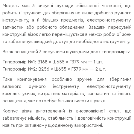
Модель має 3 висувні шухляди збільшеної місткості, що
робить її зручною для зберігання не лише дрібного ручного
інструменту, а й більших предметів, електроінструменту,
запчастин або робочого обладнання. Завдяки пересувній
конструкції візок легко переміщується в межах робочої зони
та забезпечує швидкий доступ до необхідного інструменту.
Візок оснащений 3 висувними шухлядами двох типорозмірів:
Типорозмір №1: В168 × Ш655 × Г379 мм — 1 шт.
Типорозмір №2: В256 × Ш655 × Г379 мм — 2 шт.
Таке компонування особливо зручне для зберігання
великого ручного інструменту, електроінструменту,
комплектуючих, витратних матеріалів, запчастин та іншого
оснащення, яке потребує більшої висоти шухляд.
Корпус візка виготовлений із високоякісної сталі, що
забезпечує міцність, стабільність і довговічність конструкції
навіть при активному щоденному використанні.