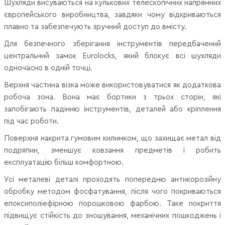
Шухляди висуваються на кулькових телескопічних напрямних
європейського виробництва, завдяки чому відкриваються
плавно та забезпечують зручний доступ до вмісту.
Для безпечного зберігання інструментів передбачений
центральний замок Eurolocks, який блокує всі шухляди
одночасно в одній точці.
Верхня частина візка може використовуватися як додаткова
робоча зона. Вона має бортики з трьох сторін, які
запобігають падінню інструментів, деталей або кріплення
під час роботи.
Поверхня накрита гумовим килимком, що захищає метал від
подряпин, зменшує ковзання предметів і робить
експлуатацію більш комфортною.
Усі металеві деталі проходять попередню антикорозійну
обробку методом фосфатування, після чого покриваються
епоксиполіефірною порошковою фарбою. Таке покриття
підвищує стійкість до зношування, механічних пошкоджень і