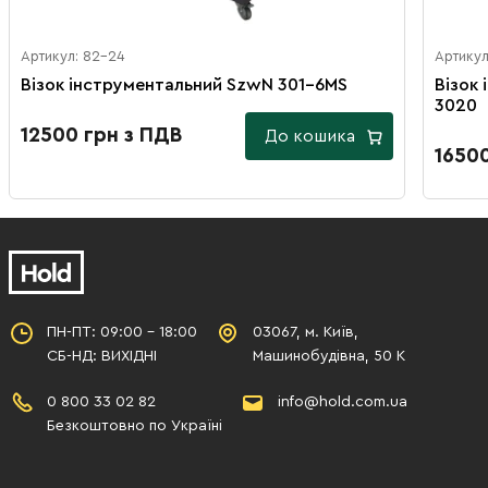
Артикул: 82-24
Артикул
Візок інструментальний SzwN 301-6MS
Візок
3020
12500 грн з ПДВ
До кошика
1650
ПН-ПТ: 09:00 - 18:00
03067, м. Київ,
СБ-НД: ВИХІДНІ
Машинобудівна, 50 К
0 800 33 02 82
info@hold.com.ua
Безкоштовно по Україні