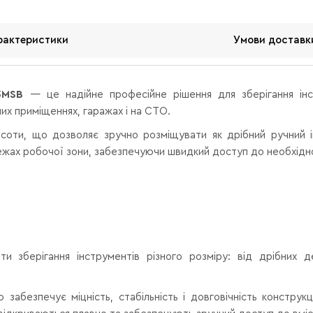
рактеристики
Умови доставк
3MSB
— це надійне професійне рішення для зберігання інст
их приміщеннях, гаражах і на СТО.
оти, що дозволяє зручно розміщувати як дрібний ручний ін
межах робочої зони, забезпечуючи швидкий доступ до необхідн
и зберігання інструментів різного розміру: від дрібних 
о забезпечує міцність, стабільність і довговічність констру