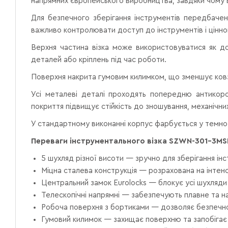
напрямних європейського виробництва, завдяки чому 
Для безпечного зберігання інструментів передбачен
важливо контролювати доступ до інструментів і цінн
Верхня частина візка може використовуватися як до
деталей або кріплень під час роботи.
Поверхня накрита гумовим килимком, що зменшує ковз
Усі металеві деталі проходять попередню антикор
покриття підвищує стійкість до зношування, механічних 
У стандартному виконанні корпус фарбується у темно-
Переваги інструментального візка SZWN-301-3MS
5 шухляд різної висоти — зручно для зберігання ін
Міцна сталева конструкція — розрахована на інтенс
Центральний замок Eurolocks — блокує усі шухляди
Телескопічні напрямні — забезпечують плавне та н
Робоча поверхня з бортиками — дозволяє безпечно
Гумовий килимок — захищає поверхню та запобігає