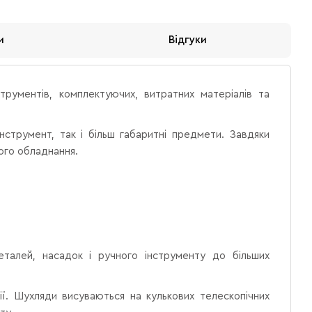
и
Відгуки
рументів, комплектуючих, витратних матеріалів та
струмент, так і більш габаритні предмети. Завдяки
ого обладнання.
деталей, насадок і ручного інструменту до більших
кції. Шухляди висуваються на кулькових телескопічних