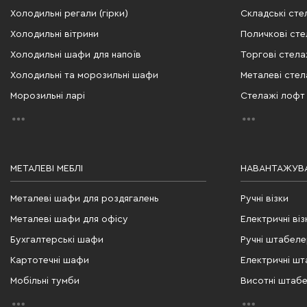
Холодильні регали (гірки)
Складські сте
Холодильні вітрини
Поличкові сте
Холодильні шафи для напоїв
Торгові стела
Холодильні та морозильні шафи
Металеві стел
Морозильні ларі
Стелажі лофт
МЕТАЛЕВІ МЕБЛІ
НАВАНТАЖУВА
Металеві шафи для роздягалень
Ручні візки
Металеві шафи для офісу
Електричні віз
Бухгалтерські шафи
Ручні штабел
Картотечні шафи
Електричні ш
Мобільні тумби
Висотні штаб