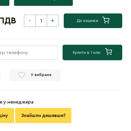
 ПДВ
-
+
До кошика
Купити в 1 клік
У вибране
те у менеджера
ціну
Знайшли дешевше?