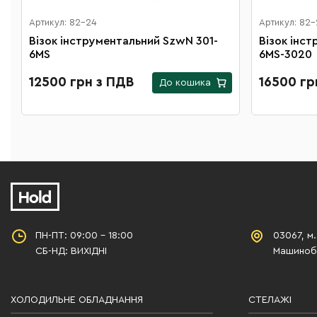
Артикул: 82-24
Артикул: 82-
Візок інструментальний SzwN 301-
Візок інс
6MS
6MS-3020
12500 грн з ПДВ
16500 гр
До кошика
ПН-ПТ: 09:00 - 18:00
03067, м.
СБ-НД: ВИХІДНІ
Машинобу
ХОЛОДИЛЬНЕ ОБЛАДНАННЯ
СТЕЛАЖІ