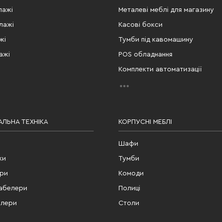
лажі
Металеві меблі для магазину
лажі
Касові бокси
жі
Тумби під кавомашину
ажі
POS обладнання
Комплекти автоматизації
ЛЬНА ТЕХНІКА
КОРПУСНІ МЕБЛІ
Шафи
ки
Тумби
ери
Комоди
табелери
Полиці
елери
Столи