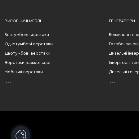
ВИРОБНИЧІ МЕБЛІ
ГЕНЕРАТОРИ
Безтумбові верстаки
Бензинові ген
Однотумбові верстаки
Газобензинові
Двотумбові верстаки
Дизельні інве
Верстаки важкої серії
Інверторні ге
Мобільні верстаки
Дизельні гене