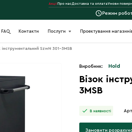
Акції
Про нас
Доставка та оплата
Умови поверн
Режим робо
FAQ
Контакти
Послуги
Проектування магазині
к інструментальний SzwN 301-3MSB
Hold
Виробник:
Візок інст
3MSB
Арт
В наявності
Замовити розрахун