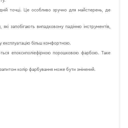
ту.
одній точці. Це особливо зручно для майстерень, де
 які запобігають випадковому падінню інструментів,
ну експлуатацію більш комфортною.
аються епоксиполіефірною порошковою фарбою. Таке
 запитом колір фарбування може бути змінений.