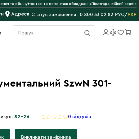
ення та обміну
Монтаж та демонтаж обладнання
Післягарантійний сервіс
ти
Адреса
РУС
/
УКР
Статус замовлення
0 800 33 02 82
в
рументальний SzwN 301-
икул:
82-26
0 відгуків
ок
Викликати замірника