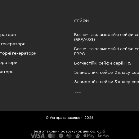
СЕЙФИ
ератори
Вогне- та зламостійкі сейфи се
(BRF/ASG)
 генератори
Вогне- та зламостійкі сейфи се
рторні генератори
ЕВРО
нератори
Вогнестійкі сейфи серії FRS
ратори
Зламостійкі сейфи 2 класу сері
Зламостійкі сейфи 3 класу сері
© Усі права захищені 2026
Безготівковий розрахунок для юр. осіб