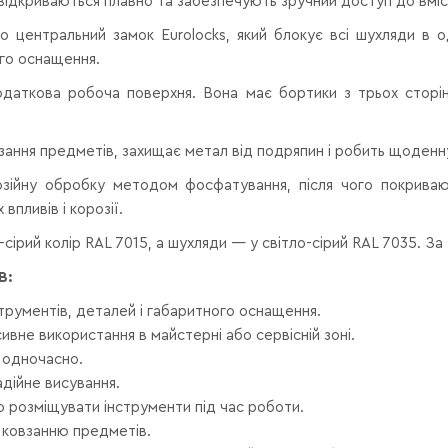
відкриваються плавно та забезпечують зручний доступ до вміс
о центральний замок Eurolocks, який блокує всі шухляди в 
ого оснащення.
даткова робоча поверхня. Вона має бортики з трьох сторін,
ання предметів, захищає метал від подряпин і робить щоден
озійну обробку методом фосфатування, після чого покрив
впливів і корозії.
сірий колір RAL 7015, а шухляди — у світло-сірий RAL 7035. За
B:
струментів, деталей і габаритного оснащення.
ивне використання в майстерні або сервісній зоні.
 одночасно.
адійне висування.
 розміщувати інструменти під час роботи.
 ковзанню предметів.