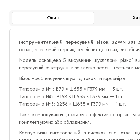
Опис
Ха
Інструментальний пересувний візок SZWN-301-
оснащення в майстернях, сервісних центрах, виробнич
Модель оснащена 5 висувними шухлядами різної вис
пересувній конструкції візок легко переміщується в 
Візок має 5 висувних шухляд трьох типорозмірів:
Типорозмір №1: В79 × Ш655 × Г379 мм — 3 шт.
Типорозмір №2: В168 × Ш655 × Г379 мм — 1 шт.
Типорозмір №3: В256 × Ш655 × Г379 мм — 1 шт.
Таке компонування дозволяє ефективно організуват
комплектуючих або обладнання.
Корпус візка виготовлений із високоякісної сталі, щ