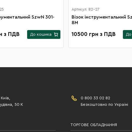
25
Артикул: 82-27
трументальний SzwN 301-
Візок інструментальний S
8M
н з ПДВ
10500 грн з ПДВ
До кошика
До
 Київ,
0 800 33 02 82
дівна, 50 К
Безкоштовно по Україні
ТОРГОВЕ ОБЛАДНАННЯ