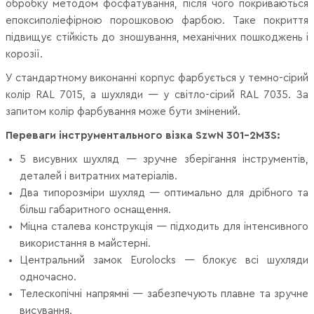
обробку методом фосфатування, після чого покриваються
епоксиполіефірною порошковою фарбою. Таке покриття
підвищує стійкість до зношування, механічних пошкоджень і
корозії.
У стандартному виконанні корпус фарбується у темно-сірий
колір RAL 7015, а шухляди — у світло-сірий RAL 7035. За
запитом колір фарбування може бути змінений.
Переваги інструментального візка SzwN 301-2M3S:
5 висувних шухляд — зручне зберігання інструментів,
деталей і витратних матеріалів.
Два типорозміри шухляд — оптимально для дрібного та
більш габаритного оснащення.
Міцна сталева конструкція — підходить для інтенсивного
використання в майстерні.
Центральний замок Eurolocks — блокує всі шухляди
одночасно.
Телескопічні напрямні — забезпечують плавне та зручне
висування.