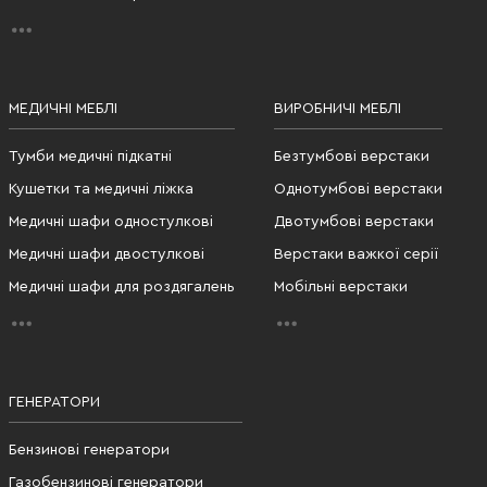
МЕДИЧНІ МЕБЛІ
ВИРОБНИЧІ МЕБЛІ
Тумби медичні підкатні
Безтумбові верстаки
Кушетки та медичні ліжка
Однотумбові верстаки
Медичні шафи одностулкові
Двотумбові верстаки
Медичні шафи двостулкові
Верстаки важкої серії
Медичні шафи для роздягалень
Мобільні верстаки
ГЕНЕРАТОРИ
Бензинові генератори
Газобензинові генератори