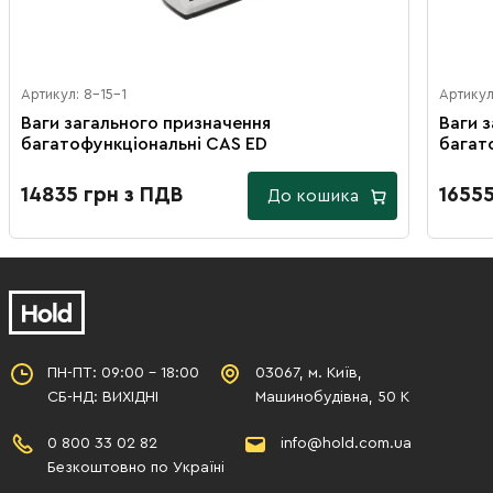
Артикул: 8-15-1
Артикул
Ваги загального призначення
Ваги 
багатофункціональні CAS ED
багат
14835 грн з ПДВ
16555
До кошика
ПН-ПТ: 09:00 - 18:00
03067, м. Київ,
СБ-НД: ВИХІДНІ
Машинобудівна, 50 К
0 800 33 02 82
info@hold.com.ua
Безкоштовно по Україні