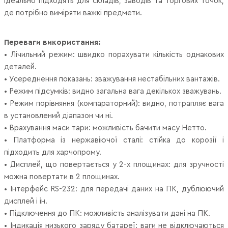
ідеально підходять для складів, заводів та торгових точок,
де потрібно виміряти важкі предмети.
Переваги використання:
• Лічильний режим: швидко порахувати кількість однакових
деталей.
• Усереднення показань: зважування нестабільних вантажів.
• Режим підсумків: видно загальна вага декількох зважувань.
• Режим порівняння (компараторний): видно, потрапляє вага
в установлений діапазон чи ні.
• Врахування маси тари: можливість бачити масу Нетто.
• Платформа із нержавіючої сталі: стійка до корозії і
підходить для харчопрому.
• Дисплей, що повертається у 2-х площинах: для зручності
можна повертати в 2 площинах.
• Інтерфейс RS-232: для передачі даних на ПК, дублюючий
дисплей і ін.
• Підключення до ПК: можливість аналізувати дані на ПК.
• Індикація низького заряду батареї: ваги не відключаються