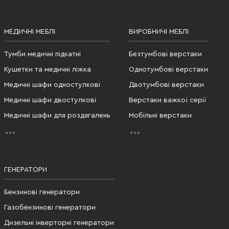
МЕДИЧНІ МЕБЛІ
ВИРОБНИЧІ МЕБЛІ
Тумби медичні підкатні
Безтумбові верстаки
Кушетки та медичні ліжка
Однотумбові верстаки
Медичні шафи одностулкові
Двотумбові верстаки
Медичні шафи двостулкові
Верстаки важкої серії
Медичні шафи для роздягалень
Мобільні верстаки
ГЕНЕРАТОРИ
Бензинові генератори
Газобензинові генератори
Дизельні інверторні генератори