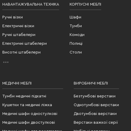
НАВАНТАЖУВАЛЬНА ТЕХНІКА
КОРПУСНІ МЕБЛІ
Ручні візки
Шафи
Електричні візки
Тумби
Ручні штабелери
Комоди
Електричні штабелери
Полиці
Висотні штабелери
Столи
МЕДИЧНІ МЕБЛІ
ВИРОБНИЧІ МЕБЛІ
Тумби медичні підкатні
Безтумбові верстаки
Кушетки та медичні ліжка
Однотумбові верстаки
Медичні шафи одностулкові
Двотумбові верстаки
Медичні шафи двостулкові
Верстаки важкої серії