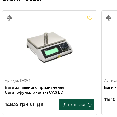
Артикул: 8-15-1
Артикул
Ваги загального призначення
Ваги н
багатофункціональні CAS ED
11610
14835 грн з ПДВ
До кошика