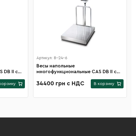
Артикул: 8-24-6
Весы напольные
DB II с
многофункциональные CAS DB II с
и
платформой 600х700 мм и
00 кг
максимальной нагрузкой 600 кг
34400 грн с НДС
корзину
В корзину