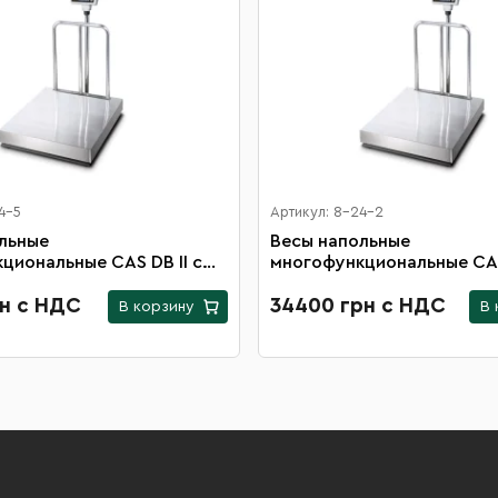
4-5
Артикул: 8-24-2
льные
Весы напольные
циональные CAS DB II с
многофункциональные CAS 
й 500х600 мм и
платформой 600х700 мм 
ной нагрузкой 600 кг
рн с НДС
максимальной нагрузкой 3
34400 грн с НДС
В корзину
В 