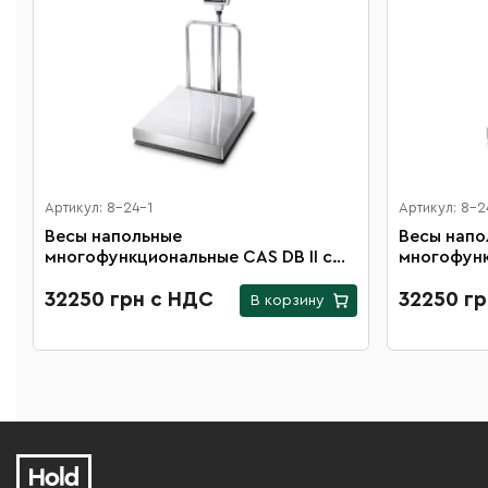
Артикул: 8-24-1
Артикул: 8-2
Весы напольные
Весы напо
многофункциональные CAS DB II с
многофунк
платформой 500х600 мм и
платформо
максимальной нагрузкой 300 кг
32250 грн с НДС
максималь
32250 г
В корзину