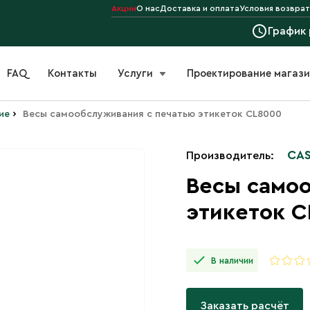
Акции
О нас
Доставка и оплата
Условия возврат
График
FAQ
Контакты
Услуги
Проектирование магаз
›
ие
Весы самообслуживания с печатью этикеток CL8000
CA
Производитель:
Весы само
этикеток 
В наличии
Заказать расчёт