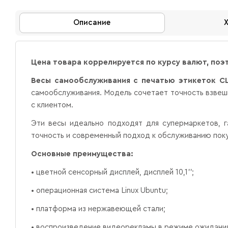
Описание
Цена товара коррелируется по курсу валют, поэ
Весы самообслуживания с печатью этикеток C
самообслуживания. Модель сочетает точность взвеш
с клиентом.
Эти весы идеально подходят для супермаркетов, га
точность и современный подход к обслуживанию пок
Основные преимущества:
• цветной сенсорный дисплей, дисплей 10,1'';
• операционная система Linux Ubuntu;
• платформа из нержавеющей стали;
• воспроизведение видеорекламы в режиме ожидания