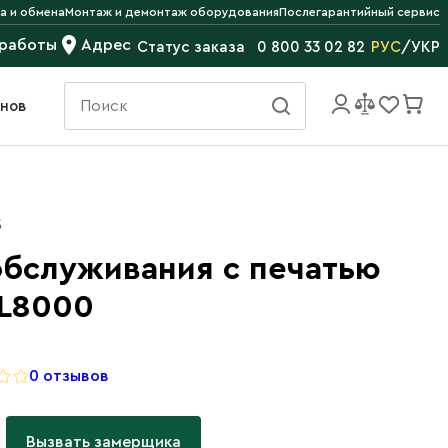
а и обмена
Монтаж и демонтаж оборудования
Послегарантийный сервис
 работы
Адрес
РУС
/
УКР
Статус заказа
0 800 33 02 82
инов
S
обслуживания с печатью
CL8000
0 отзывов
Вызвать замерщика