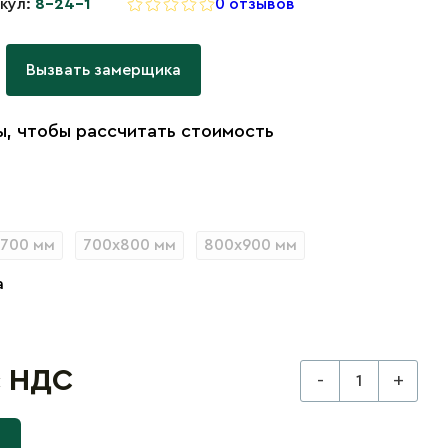
кул:
8-24-1
0 отзывов
Вызвать замерщика
, чтобы рассчитать стоимость
700 мм
700х800 мм
800х900 мм
а
с НДС
-
+