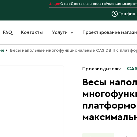
Акции
О нас
Доставка и оплата
Условия возврат
График
FAQ
Контакты
Услуги
Проектирование магаз
›
ие
Весы напольные многофункциональные CAS DB II с платфо
CA
Производитель:
Весы напо
многофункц
платформо
максимальн