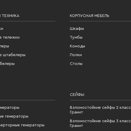
 ТЕХНИКА
КОРПУСНАЯ МЕБЕЛЬ
ки
Шкафы
е тележки
Тумбы
леры
Комоды
е штабелеры
Полки
абелеры
Столы
СЕЙФЫ
енераторы
Взломостойкие сейфы 2 класс
Гранит
ые генераторы
Взломостойкие сейфы 3 класс
верторные генераторы
Гранит