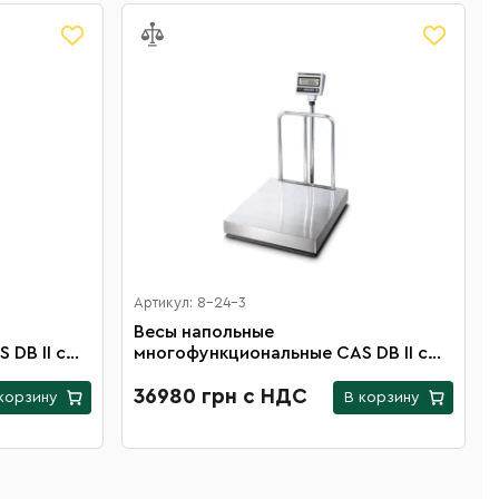
Артикул: 8-24-3
Весы напольные
DB II с
многофункциональные CAS DB II с
и
платформой 700х800 мм и
00 кг
максимальной нагрузкой 300 кг
36980 грн с НДС
корзину
В корзину