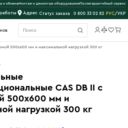
а и обмена
Монтаж и демонтаж оборудования
Послегарантийный сервис
 работы
Адрес
РУС
/
УКР
Статус заказа
0 800 33 02 82
инов
рмой 500х600 мм и максимальной нагрузкой 300 кг
S
льные
иональные CAS DB II с
й 500х600 мм и
ой нагрузкой 300 кг