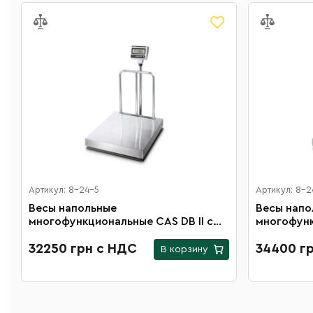
Артикул: 8-24-5
Артикул: 8-2
Весы напольные
Весы напо
многофункциональные CAS DB II с
многофунк
платформой 500х600 мм и
платформо
максимальной нагрузкой 600 кг
32250 грн с НДС
максималь
34400 г
В корзину