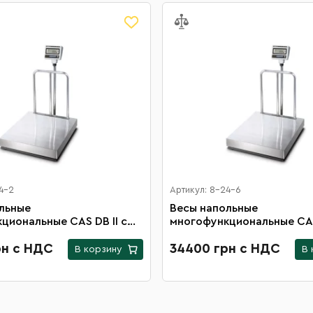
4-2
Артикул: 8-24-6
льные
Весы напольные
циональные CAS DB II с
многофункциональные CAS 
й 600х700 мм и
платформой 600х700 мм 
ной нагрузкой 300 кг
рн с НДС
максимальной нагрузкой 6
34400 грн с НДС
В корзину
В 