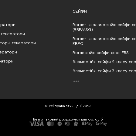
СЕЙФИ
ератори
Вогне- та зламостійкі сейфи се
(BRF/ASG)
 генератори
Вогне- та зламостійкі сейфи се
рторні генератори
ЕВРО
нератори
Вогнестійкі сейфи серії FRS
ратори
Зламостійкі сейфи 2 класу сері
Зламостійкі сейфи 3 класу сері
© Усі права захищені 2026
Безготівковий розрахунок для юр. осіб