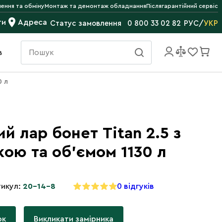
ення та обміну
Монтаж та демонтаж обладнання
Післягарантійний сервіс
ти
Адреса
РУС
/
УКР
Статус замовлення
0 800 33 02 82
в
0 л
й лар бонет Titan 2.5 з
кою та об'ємом 1130 л
икул:
20-14-8
0 відгуків
ок
Викликати замірника