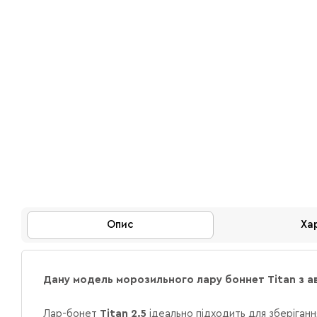
Опис
Ха
Дану модель морозильного лару боннет Titan з а
Лар-бонет
Titan 2.5
ідеально підходить для зберіганн