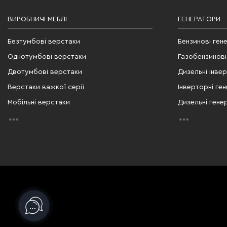
ВИРОБНИЧІ МЕБЛІ
ГЕНЕРАТОРИ
Безтумбові верстаки
Бензинові ген
Однотумбові верстаки
Газобензинові
Двотумбові верстаки
Дизельні інве
Верстаки важкої серії
Інверторні ге
Мобільні верстаки
Дизельні гене