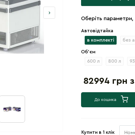
Оберіть параметри,
Автовідтайка
в комплекті
без 
Об'єм
600 л
800 л
93
82994 грн 
До кошика
Купити в 1 клік