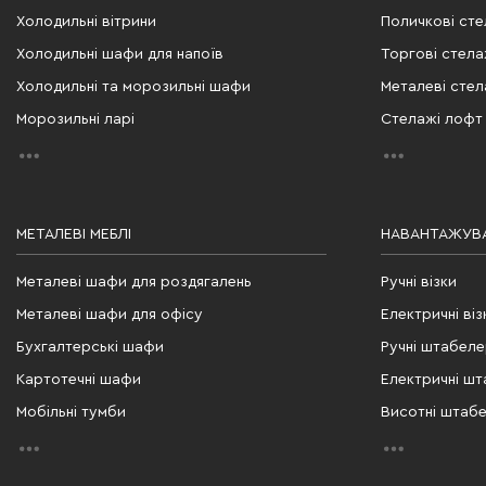
Холодильні вітрини
Поличкові сте
Холодильні шафи для напоїв
Торгові стела
Холодильні та морозильні шафи
Металеві стел
Морозильні ларі
Стелажі лофт
МЕТАЛЕВІ МЕБЛІ
НАВАНТАЖУВА
Металеві шафи для роздягалень
Ручні візки
Металеві шафи для офісу
Електричні віз
Бухгалтерські шафи
Ручні штабел
Картотечні шафи
Електричні ш
Мобільні тумби
Висотні штаб