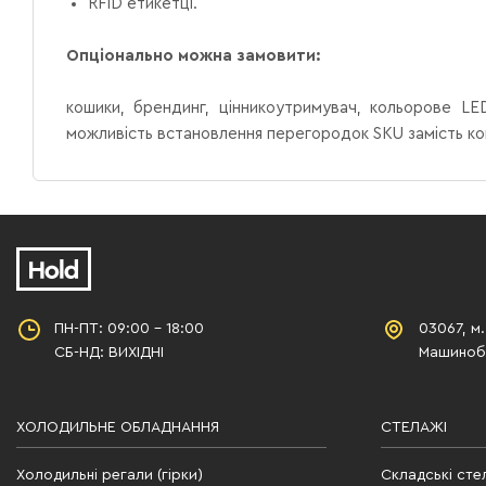
RFID етикетці.
Опціонально можна замовити:
кошики, брендинг, цінникоутримувач, кольорове LED
можливість встановлення перегородок SKU замість кош
ПН-ПТ: 09:00 - 18:00
03067, м.
СБ-НД: ВИХІДНІ
Машинобу
ХОЛОДИЛЬНЕ ОБЛАДНАННЯ
СТЕЛАЖІ
Холодильні регали (гірки)
Складські сте