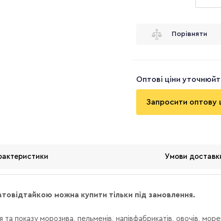
Порівняти
Оптові ціни уточнюй
Запросити оптову 
рактеристики
Умови доставк
втовідтайкою можна купити тільки під замовлення.
я та показу морозива, пельменів, напівфабрикатів, овочів, море