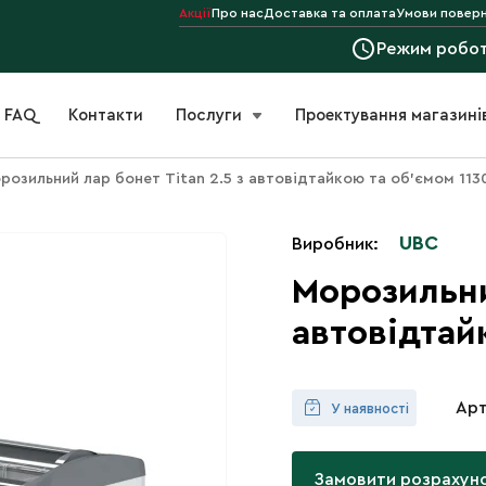
Акції
Про нас
Доставка та оплата
Умови поверн
Режим робо
FAQ
Контакти
Послуги
Проектування магазині
розильний лар бонет Titan 2.5 з автовідтайкою та об'ємом 113
UBC
Виробник:
Морозильни
автовідтай
Арт
У наявності
Замовити розрахун