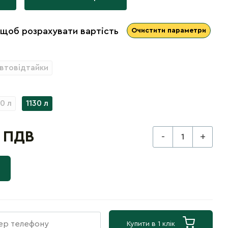
 щоб розрахувати вартість
Очистити параметри
автовідтайки
0 л
1130 л
з ПДВ
-
+
Купити в 1 клік