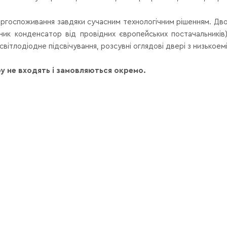
ргоспоживання завдяки сучасним технологічним рішенням.
Дво
ник конденсатор від провідних європейських постачальників)
ітлодіодне підсвічування, розсувні оглядові двері з низькоем
у не входять і замовляються окремо.