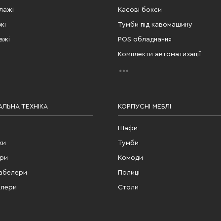
лажі
Касові бокси
жі
Тумби під кавомашину
ажі
POS обладнання
Комплекти автоматизації
ЛЬНА ТЕХНІКА
КОРПУСНІ МЕБЛІ
Шафи
ки
Тумби
ери
Комоди
табелери
Полиці
елери
Столи