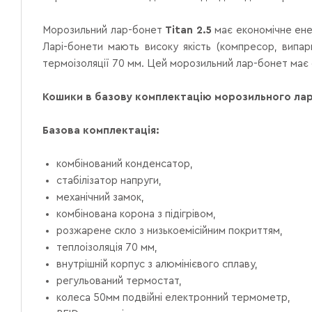
Морозильний лар-бонет
Titan 2.5
має економічне ене
Ларі-бонети мають високу якість (компресор, випар
термоізоляції 70 мм.
Цей морозильний лар-бонет має св
Кошики в базову комплектацію морозильного лар
Базова комплектація:
комбінований конденсатор,
стабілізатор напруги,
механічний замок,
комбінована корона з підігрівом,
розжарене скло з низькоемісійним покриттям,
теплоізоляція 70 мм,
внутрішній корпус з алюмінієвого сплаву,
регульований термостат,
колеса 50мм подвійні
електронний термометр,