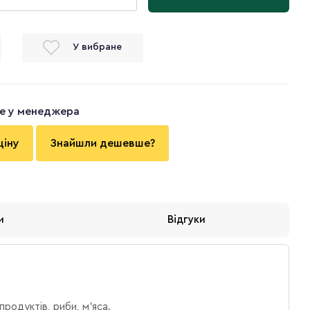
У вибране
те у менеджера
ціну
Знайшли дешевше?
и
Відгуки
продуктів, риби, м'яса.