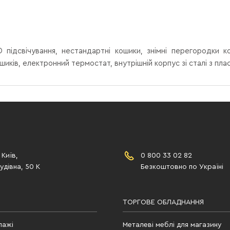
 підсвічування, нестандартні кошики, знімні перегородки к
иків, електронний термостат, внутрішній корпус зі сталі з пл
 Київ,
0 800 33 02 82
дівна, 50 К
Безкоштовно по Україні
ТОРГОВЕ ОБЛАДНАННЯ
лажі
Металеві меблі для магазину