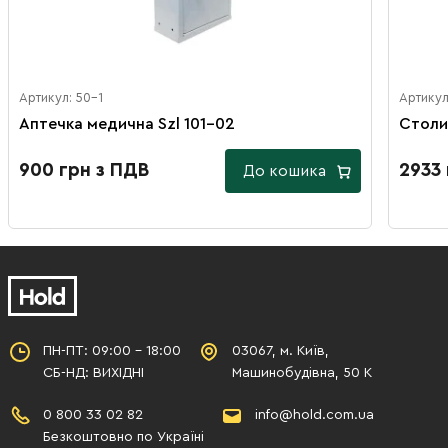
Артикул: 50-1
Артикул
Аптечка медична Szl 101-02
Столи
900 грн з ПДВ
2933 
До кошика
ПН-ПТ: 09:00 - 18:00
03067, м. Київ,
СБ-НД: ВИХІДНІ
Машинобудівна, 50 К
0 800 33 02 82
info@hold.com.ua
Безкоштовно по Україні