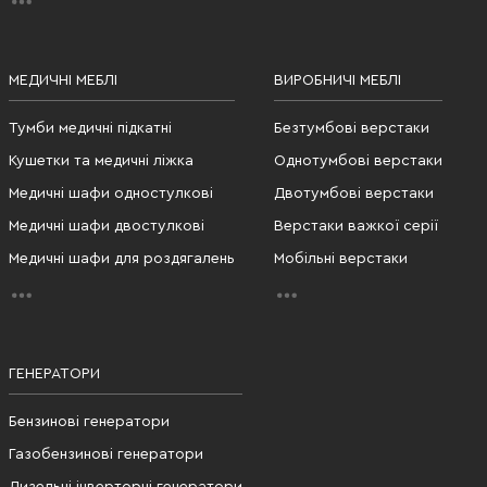
МЕДИЧНІ МЕБЛІ
ВИРОБНИЧІ МЕБЛІ
Тумби медичні підкатні
Безтумбові верстаки
Кушетки та медичні ліжка
Однотумбові верстаки
Медичні шафи одностулкові
Двотумбові верстаки
Медичні шафи двостулкові
Верстаки важкої серії
Медичні шафи для роздягалень
Мобільні верстаки
ГЕНЕРАТОРИ
Бензинові генератори
Газобензинові генератори