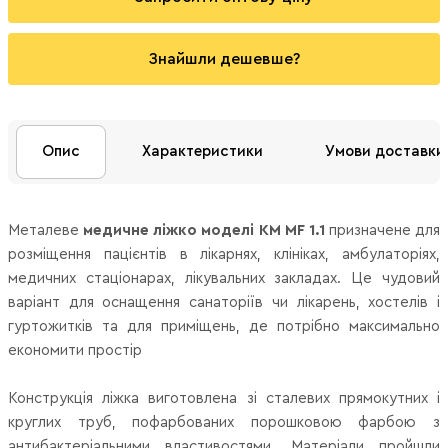
Знайшли дешевше?
Опис
Характеристики
Умови доставки
Металеве
медичне ліжко моделі КМ MF 1.1
призначене для
розміщення пацієнтів в лікарнях, клініках, амбулаторіях,
медичних стаціонарах, лікувальних закладах. Ц
е чудовий
варіант для оснащення санаторіїв чи лікарень, хостелів і
гуртожитків та для приміщень, де потрібно максимально
економити простір
Конструкція ліжка виготовлена зі сталевих прямокутних і
круглих труб, пофарбованих порошковою фарбою з
антибактеріальними властивостями. Матеріали пройшли