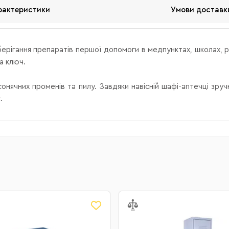
рактеристики
Умови доставк
ерігання препаратів першої допомоги в медпунктах, школах, різ
а ключ.
 сонячних променів та пилу. Завдяки навісній шафі-аптечці зру
.