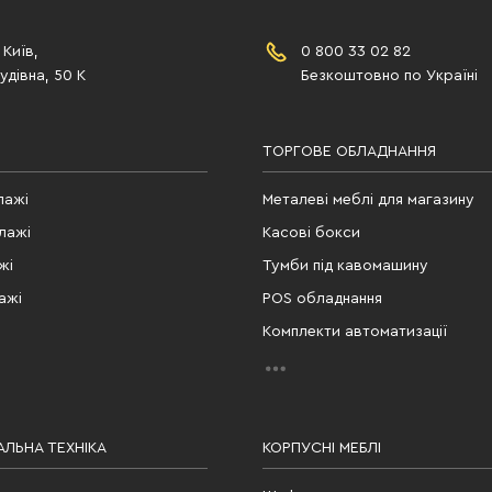
 Київ,
0 800 33 02 82
дівна, 50 К
Безкоштовно по Україні
ТОРГОВЕ ОБЛАДНАННЯ
лажі
Металеві меблі для магазину
лажі
Касові бокси
жі
Тумби під кавомашину
ажі
POS обладнання
Комплекти автоматизації
ЛЬНА ТЕХНІКА
КОРПУСНІ МЕБЛІ