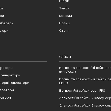
Шафи
ки
Тумби
ери
Комоди
табелери
Полиці
елери
Столи
СЕЙФИ
ератори
Вогне- та зламостійкі сейфи се
(BRF/ASG)
 генератори
Вогне- та зламостійкі сейфи се
рторні генератори
ЕВРО
нератори
Вогнестійкі сейфи серії FRS
ратори
Зламостійкі сейфи 2 класу сері
Зламостійкі сейфи 3 класу сері