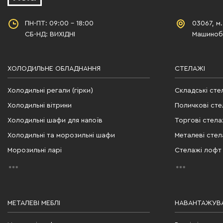
ПН-ПТ: 09:00 - 18:00
03067, м.
СБ-НД: ВИХІДНІ
Машинобу
ХОЛОДИЛЬНЕ ОБЛАДНАННЯ
СТЕЛАЖІ
Холодильні регали (гірки)
Складські сте
Холодильні вітрини
Поличкові сте
Холодильні шафи для напоїв
Торгові стела
Холодильні та морозильні шафи
Металеві стел
Морозильні ларі
Стелажі лофт
МЕТАЛЕВІ МЕБЛІ
НАВАНТАЖУВА