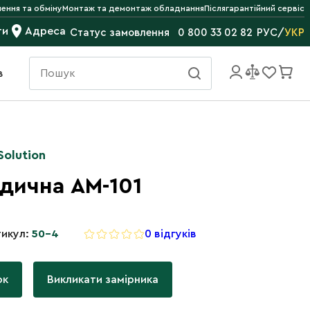
ення та обміну
Монтаж та демонтаж обладнання
Післягарантійний сервіс
ти
Адреса
РУС
/
УКР
Статус замовлення
0 800 33 02 82
в
Solution
дична АМ-101
икул:
50-4
0 відгуків
ок
Викликати замірника