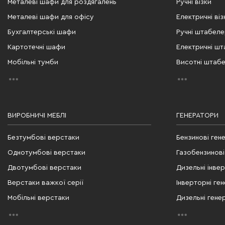
Металеві шафи для роздягалень
Ручні візки
Металеві шафи для офісу
Електричні віз
Бухгалтерські шафи
Ручні штабел
Картотечні шафи
Електричні ш
Мобільні тумби
Висотні штаб
ВИРОБНИЧІ МЕБЛІ
ГЕНЕРАТОРИ
Безтумбові верстаки
Бензинові ген
Однотумбові верстаки
Газобензинові
Двотумбові верстаки
Дизельні інве
Верстаки важкої серії
Інверторні ге
Мобільні верстаки
Дизельні гене