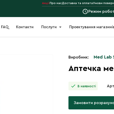
Акції
Про нас
Доставка та оплата
Умови поверн
Режим робо
FAQ
Контакти
Послуги
Проектування магазині
Med Lab 
Виробник:
Аптечка ме
Арт
В наявності
Замовити розрахун