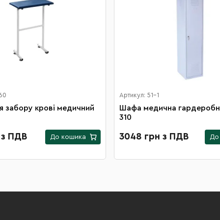
60
Артикул: 51-1
я забору крові медичний
Шафа медична гардеробн
310
 з ПДВ
3048 грн з ПДВ
До кошика
До