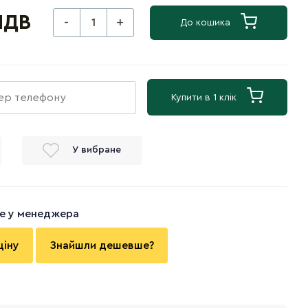
ПДВ
-
+
До кошика
Купити в 1 клік
У вибране
те у менеджера
ціну
Знайшли дешевше?