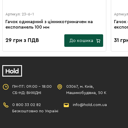
Артикул: 23-6-1
Артикул
Гачок одинарний з цінникотримачем на
Гачок
експопанель 100 мм
експо
29 грн з ПДВ
31 гр
До кошика
ПН-ПТ: 09:00 - 18:00
03067, м. Київ,
СБ-НД: ВИХІДНІ
Машинобудівна, 50 К
0 800 33 02 82
info@hold.com.ua
Безкоштовно по Україні