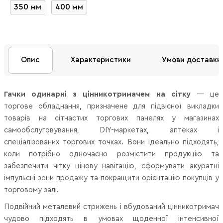
350 мм
400 мм
Опис
Характеристики
Умови доставки
Гачки одинарні з цінникотримачем на сітку
— це
торгове обладнання, призначене для підвісної викладки
товарів на сітчастих торгових панелях у магазинах
самообслуговування, DIY-маркетах, аптеках і
спеціалізованих торгових точках. Вони ідеально підходять,
коли потрібно одночасно розмістити продукцію та
забезпечити чітку цінову навігацію, сформувати акуратні
імпульсні зони продажу та покращити орієнтацію покупців у
торговому залі.
Подвійний металевий стрижень і вбудований цінникотримач
чудово підходять в умовах щоденної інтенсивної