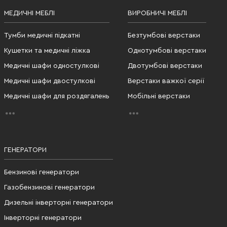
МЕДИЧНІ МЕБЛІ
ВИРОБНИЧІ МЕБЛІ
Тумби медичні підкатні
Безтумбові верстаки
Кушетки та медичні ліжка
Однотумбові верстаки
Медичні шафи одностулкові
Двотумбові верстаки
Медичні шафи двостулкові
Верстаки важкої серії
Медичні шафи для роздягалень
Мобільні верстаки
ГЕНЕРАТОРИ
Бензинові генератори
Газобензинові генератори
Дизельні інверторні генератори
Інверторні генератори