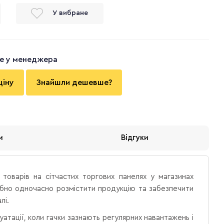
У вибране
те у менеджера
ціну
Знайшли дешевше?
и
Відгуки
товарів на сітчастих торгових панелях у магазинах
рібно одночасно розмістити продукцію та забезпечити
лі.
тації, коли гачки зазнають регулярних навантажень і