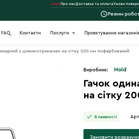
Акції
Про нас
Доставка та оплата
Умови поверн
Режим робо
FAQ
Контакти
Послуги
Проектування магазині
инарний з цінникотримачем на сітку 200 мм пофарбований
Hold
Виробник:
Гачок один
на сітку 2
Арт
В наявності
Замовити розрахун