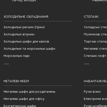
СБ-НД: ВИХІДНІ
Машинобу
ХОЛОДИЛЬНЕ ОБЛАДНАННЯ
СТЕЛАЖІ
Холодильні регали (гірки)
Складські сте
Холодильні вітрини
Поличкові сте
Холодильні шафи для напоїв
Торгові стела
Холодильні та морозильні шафи
Металеві стел
Морозильні ларі
Стелажі лофт
МЕТАЛЕВІ МЕБЛІ
НАВАНТАЖУВА
Металеві шафи для роздягалень
Ручні візки
Металеві шафи для офісу
Електричні віз
Бухгалтерські шафи
Ручні штабел