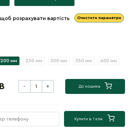
 щоб розрахувати вартість
Очистити параметри
200 мм
250 мм
300 мм
350 мм
400 мм
В
-
+
До кошика
Купити в 1 клік