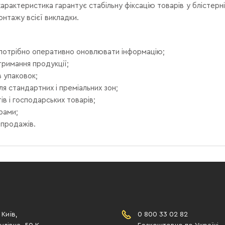
арактеристика гарантує стабільну фіксацію товарів у блістерні
онтажу всієї викладки.
 потрібно оперативно оновлювати інформацію;
тримання продукції;
в упаковок;
 стандартних і преміальних зон;
в і господарських товарів;
рами;
 продажів.
 Київ,
0 800 33 02 82