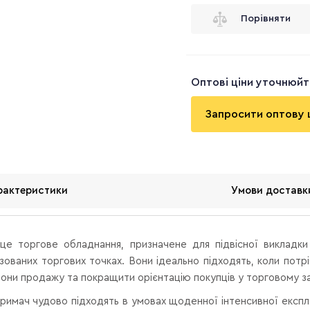
Порівняти
Оптові ціни уточнюй
Запросити оптову 
рактеристики
Умови доставк
е торгове обладнання, призначене для підвісної викладки 
лізованих торгових точках. Вони ідеально підходять, коли пот
 зони продажу та покращити орієнтацію покупців у торговому за
римач чудово підходять в умовах щоденної інтенсивної експлуа