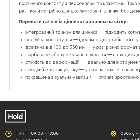
постійного контакту з персоналом та клієнтами. Така х
разі, коли потрібно швидко змінювати цінники без дем
Переваги гачків із цінникотримачем на сітку:
інтегрований тримач для цінника — підходить коли
подвійна конструкція — ідеально для стабільного у
довжина від 100 до 350 мм — у разі різних форматі
фарбоване або хромоване покриття — підходить для
стійкість до деформацій — ідеально для інструменті
швидкий монтаж у сітку — у разі частих змін планог
покращена візуальна навігація — сприяє зростанню
ПН-ПТ: 09:00 - 18:00
03067, м.