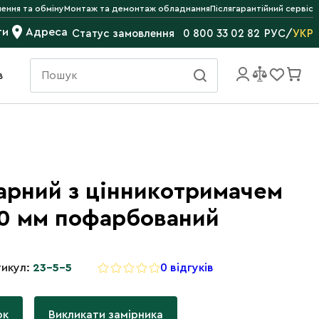
ення та обміну
Монтаж та демонтаж обладнання
Післягарантійний сервіс
ти
Адреса
РУС
/
УКР
Статус замовлення
0 800 33 02 82
в
арний з цінникотримачем
00 мм пофарбований
икул:
23-5-5
0 відгуків
ок
Викликати замірника