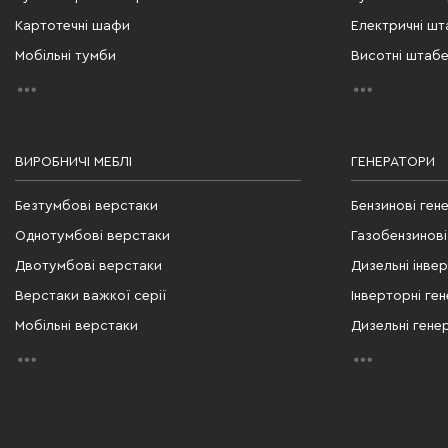
Картотечні шафи
Електричні ш
Мобільні тумби
Висотні штаб
ВИРОБНИЧІ МЕБЛІ
ГЕНЕРАТОРИ
Безтумбові верстаки
Бензинові ген
Однотумбові верстаки
Газобензинові
Двотумбові верстаки
Дизельні інве
Верстаки важкої серії
Інверторні ге
Мобільні верстаки
Дизельні гене