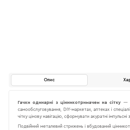
Опис
Ха
Гачки одинарні з цінникотримачем на сітку
— ц
самообслуговування, DIY-маркетах, аптеках і спеціа
чітку цінову навігацію, сформувати акуратні імпульсні
Подвійний металевий стрижень і вбудований цінникот