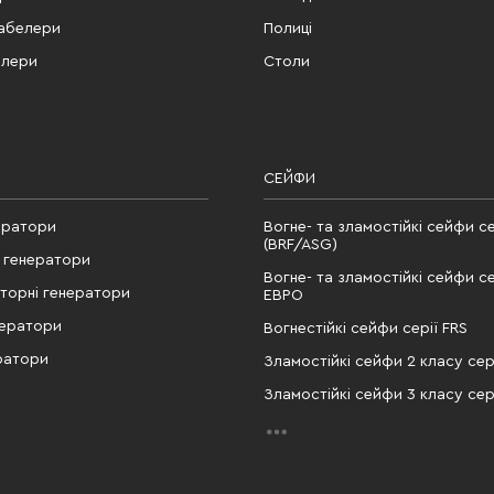
табелери
Полиці
елери
Столи
СЕЙФИ
ератори
Вогне- та зламостійкі сейфи се
(BRF/ASG)
 генератори
Вогне- та зламостійкі сейфи се
рторні генератори
ЕВРО
нератори
Вогнестійкі сейфи серії FRS
ратори
Зламостійкі сейфи 2 класу сері
Зламостійкі сейфи 3 класу сері