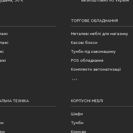
дівна, 50 К
Безкоштовно по Україні
ТОРГОВЕ ОБЛАДНАННЯ
лажі
Металеві меблі для магазину
лажі
Касові бокси
жі
Тумби під кавомашину
ажі
POS обладнання
Комплекти автоматизації
ЛЬНА ТЕХНІКА
КОРПУСНІ МЕБЛІ
Шафи
ки
Тумби
ери
Комоди