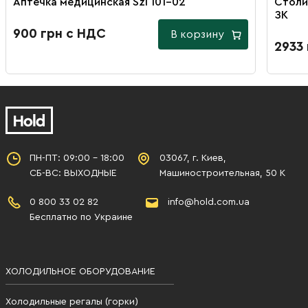
Аптечка медицинская Szl 101-02
Столи
ЗК
900 грн с НДС
В корзину
2933
ПН-ПТ: 09:00 - 18:00
03067, г. Киев,
СБ-ВС: ВЫХОДНЫЕ
Машиностроительная, 50 К
0 800 33 02 82
info@hold.com.ua
Бесплатно по Украине
ХОЛОДИЛЬНОЕ ОБОРУДОВАНИЕ
Холодильные регалы (горки)