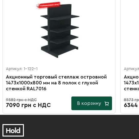
Артикул: 1-122-1
Артикул
Акционный торговый стеллаж островной
Акцио
1473х1000х800 мм на 8 полок с глухой
1473х
стенкой RAL7016
стенк
9582 грн с НДС
8573 г
В корзину
7090 грн с НДС
6344