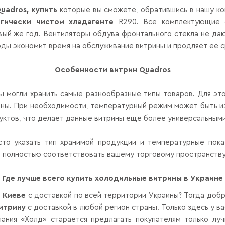
uadros
, купить
которые вы сможете, обратившись в нашу ко
гически чистом хладагенте
R
290. Все комплектующие
ый же год. Вентиляторы обдува фронтального стекла не даю
оды экономит время на обслуживание витрины и продляет ее с
Особенности витрин
Quadros
вы могли хранить самые разнообразные типы товаров. Для э
рины. При необходимости, температурный режим может быть и
дуктов, что делает данные витрины еще более универсальным
сто указать тип хранимой продукции и температурные пок
 полностью соответствовать вашему торговому пространству 
Где лучше всего купить холодильные витрины в Украине
в Киеве
с доставкой по всей территории Украины? Тогда доб
итрину
с доставкой в любой регион страны. Только здесь у в
ания «Холд» старается предлагать покупателям только л