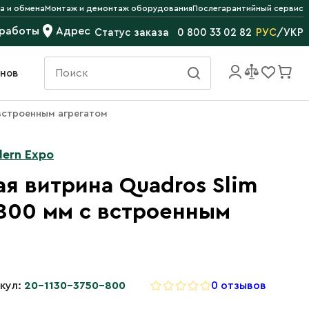
а и обмена
Монтаж и демонтаж оборудования
Послегарантийный сервис
 работы
Адрес
РУС
/
УКР
Статус заказа
0 800 33 02 82
инов
 встроенным агрегатом
ern Expo
я витрина Quadros Slim
800 мм с встроенным
кул:
20-1130-3750-800
0 отзывов