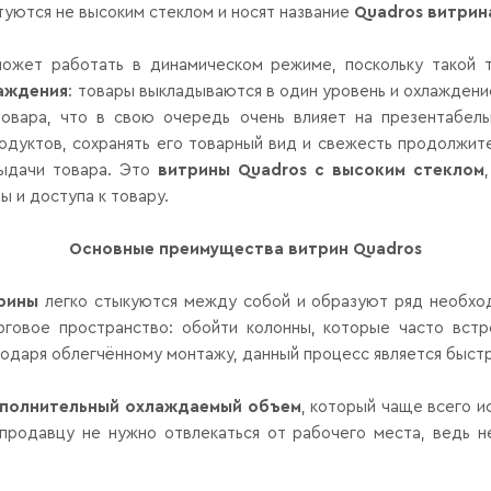
туются не высоким стеклом и носят название
Quadros
витрин
может работать в динамическом режиме, поскольку такой т
лаждения
: товары выкладываются в один уровень и охлаждени
овара, что в свою очередь очень влияет на презентабел
родуктов, сохранять его товарный вид и свежесть продолжит
выдачи товара. Это
витрины
Quadros
с высоким стеклом
ы и доступа к товару.
Основные преимущества витрин
Quadros
рины
легко стыкуются между собой и образуют ряд необход
рговое пространство: обойти колонны, которые часто вст
агодаря облегчённому монтажу, данный процесс является быс
полнительный охлаждаемый объем
, который чаще всего и
продавцу не нужно отвлекаться от рабочего места, ведь 