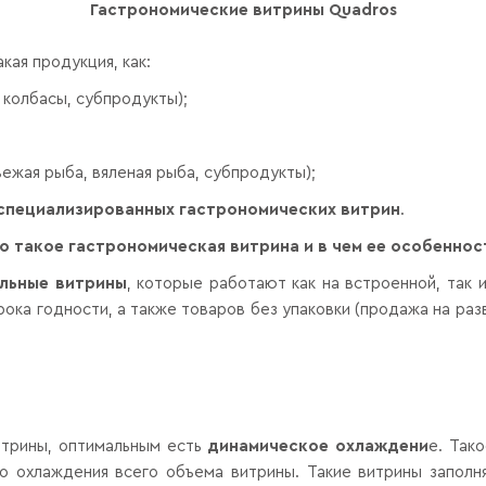
Гастрономические витрины
Quadros
кая продукция, как:
 колбасы, субпродукты);
вежая рыба, вяленая рыба, субпродукты);
специализированных гастрономических витрин
.
о такое гастрономическая витрина и в чем ее особеннос
льные витрины
, которые работают как на встроенной, так
ока годности, а также товаров без упаковки (продажа на раз
витрины, оптимальным есть
динамическое охлаждени
е. Так
го охлаждения всего объема витрины. Такие витрины запол