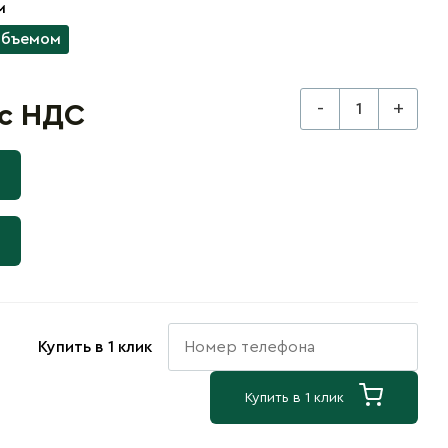
м
объемом
-
+
 с НДС
Купить в 1 клик
Купить в 1 клик