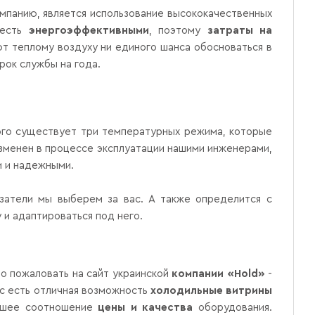
мпанию, является использование высококачественных
 есть
энергоэффективными
, поэтому
затраты на
т теплому воздуху ни единого шанса обосноваться в
рок службы на года.
того существует три температурных режима, которые
зменен в процессе эксплуатации нашими инженерами,
и и надежными.
азатели мы выберем за вас. А также определится с
и адаптироваться под него.
ро пожаловать на сайт украинской
компании «Hold»
-
ас есть отличная возможность
холодильные витрины
учшее соотношение
цены и качества
оборудования.