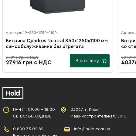
Артикул: 19-850-1250-1100
Артикул
Витрина Quadros Neutral 850х1250х1100 мм
Витри
самообслуживание без агрегата
со ст
34895 грн с НДС
50471 
В корзину
27916 грн с НДС
4037
ПН-ПТ: 09:00 - 18:00
03067, г. Киев,
СБ-ВС: ВЫХОДНЫЕ
Машиностроительная, 50 К
0 800 33 02 82
info@hold.com.ua
Бесплатно по Украине