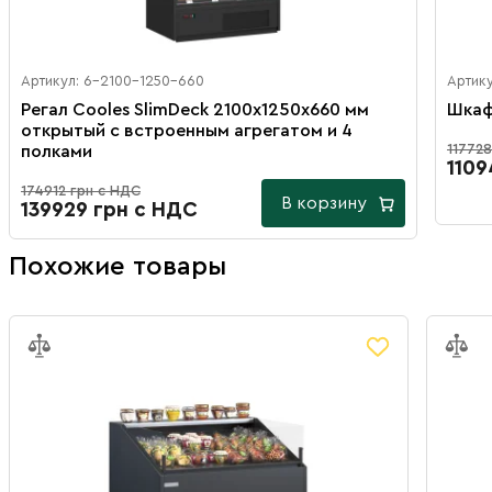
Артикул: 6-2100-1250-660
Артику
Регал Cooles SlimDeck 2100х1250х660 мм
Шкаф
открытый с встроенным агрегатом и 4
117728
полками
1109
174912 грн с НДС
В корзину
139929 грн с НДС
Похожие товары