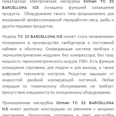
Новаторская электрическая мясорубка
Sirman TC 22
BARCELLONA ICE
оснащена функцией охлаждения
продукта. Оборудование такого типа предназначено для
ежедневной профессиональной переработки мяса, рыбы и
других пищевых продуктов.
Модель
TC 22 BARCELLONA ICE
может стать незаменимым
помошником в производстве гамбургеров и постоянной
набивке в оболочку. Охлаждающая система прибора с
термоэлектрическим модулем: без компрессора; без газа;
мощность термоэлектрического модуля 70Вт. Есть функция
охлаждения горловины для подачи и для выхода, а также
цифровой термометр контроля. Редуктор защищён от
жидкостей двойной изолирующей системой. Любая
операция по техническому обслуживанию не требует
присутствия специалиста по холодильному оборудованию.
Промышленная мясорубка
Sirman TC 22 BARCELLONA
ICE
имеет крепкую конструкцию из алюминия с анодным
окислением. Квадратная горловина и винт мясорубки