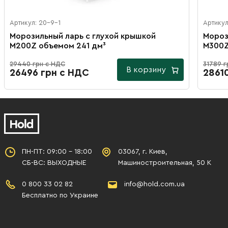
Артикул: 20-9-1
Артикул
Морозильный ларь с глухой крышкой
Мороз
M200Z объемом 241 дм³
M300Z
29440 грн с НДС
31789 г
В корзину
26496 грн с НДС
2861
ПН-ПТ: 09:00 - 18:00
03067, г. Киев,
СБ-ВС: ВЫХОДНЫЕ
Машиностроительная, 50 К
0 800 33 02 82
info@hold.com.ua
Бесплатно по Украине