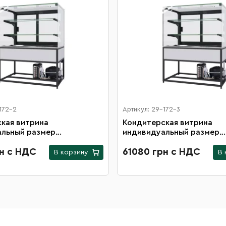
172-2
Артикул: 29-172-3
кая витрина
Кондитерская витрина
альный размер
индивидуальный размер
х600 мм
1400х1000х600 мм
рн с НДС
61080 грн с НДС
В корзину
В 