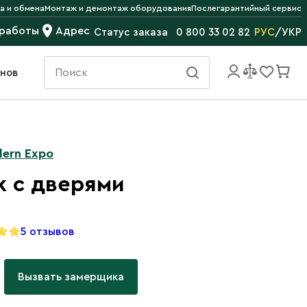
а и обмена
Монтаж и демонтаж оборудования
Послегарантийный сервис
 работы
Адрес
РУС
/
УКР
Статус заказа
0 800 33 02 82
инов
ern Expo
k с дверями
5 отзывов
Вызвать замерщика