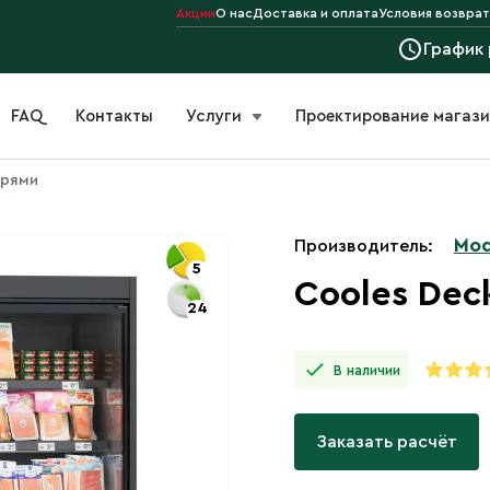
Акции
О нас
Доставка и оплата
Условия возврат
График
FAQ
Контакты
Услуги
Проектирование магаз
ерями
Mod
Производитель:
5
Cooles Dec
24
В наличии
Заказать расчёт