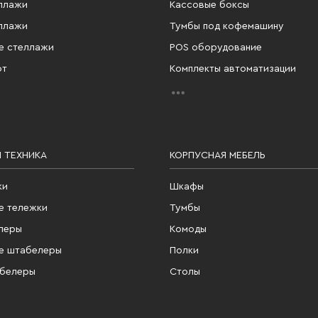
ллажи
Кассовые боксы
ллажи
Тумбы под кофемашину
е стеллажи
POS оборудование
фт
Комплекты автоматизации
 ТЕХНИКА
КОРПУСНАЯ МЕБЕЛЬ
ки
Шкафы
е тележки
Тумбы
леры
Комоды
е штабелеры
Полки
абелеры
Столы