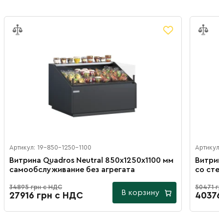
Артикул: 19-850-1250-1100
Артикул
Витрина Quadros Neutral 850х1250х1100 мм
Витри
самообслуживание без агрегата
со ст
34895 грн с НДС
50471 
В корзину
27916 грн с НДС
4037