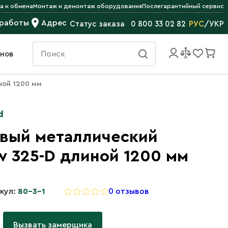
а и обмена
Монтаж и демонтаж оборудования
Послегарантийный сервис
 работы
Адрес
РУС
/
УКР
Статус заказа
0 800 33 02 82
инов
ной 1200 мм
d
вый металлический
w 325-D длиной 1200 мм
кул:
80-3-1
0 отзывов
Вызвать замерщика