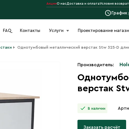
Акции
О нас
Доставка и оплата
Условия возврат
График
FAQ
Контакты
Услуги
Проектирование магаз
›
стаки
Однотумбовый металлический верстак Stw 325-D дли
Hol
Производитель:
Однотумбо
верстак St
Арти
В наличии
Заказать расчёт