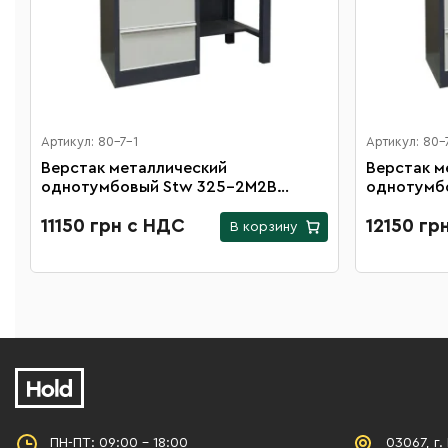
Артикул: 80-7-1
Артикул: 80-
Верстак металлический
Верстак м
однотумбовый Stw 325-2М2B
однотумб
длиной 1200 мм
длиной 15
11150 грн с НДС
12150 гр
В корзину
ПН-ПТ: 09:00 - 18:00
03067, г.