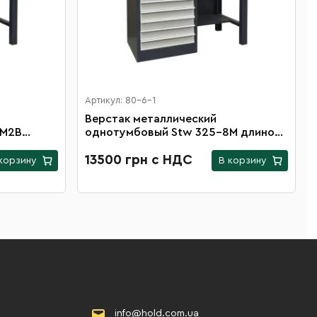
Артикул: 80-6-1
Верстак металлический
2М2B
однотумбовый Stw 325-8M длиной
1200 мм
13500 грн с НДС
корзину
В корзину
info@hold.com.ua