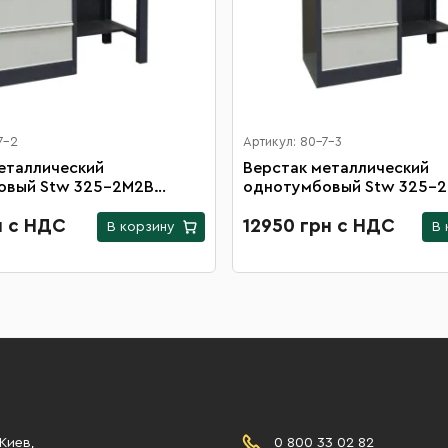
7-2
Артикул: 80-7-3
еталлический
Верстак металлический
овый Stw 325-2М2B
однотумбовый Stw 325-
00 мм
длиной 1800 мм
н с НДС
12950 грн с НДС
В корзину
В 
 Киев,
0 800 33 02 82