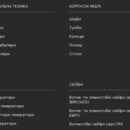
ЛЬНА ТЕХНІКА
КОРПУСНІ МЕБЛІ
Шафи
ки
Тумби
ери
Комоди
табелери
Полиці
елери
Столи
СЕЙФИ
ератори
Вогне- та зламостійкі сейфи се
(BRF/ASG)
 генератори
Вогне- та зламостійкі сейфи се
рторні генератори
ЕВРО
нератори
Вогнестійкі сейфи серії FRS