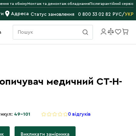
ення та обміну
Монтаж та демонтаж обладнання
Післягарантійний сервіс
ти
Адреса
РУС
/
УКР
Статус замовлення
0 800 33 02 82
в
опичувач медичний СТ-Н-
икул:
49-101
0 відгуків
ок
Викликати замірника