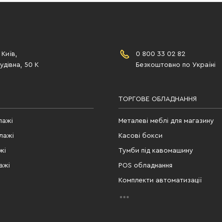
 Київ,
0 800 33 02 82
дівна, 50 К
Безкоштовно по Україні
ТОРГОВЕ ОБЛАДНАННЯ
лажі
Металеві меблі для магазину
лажі
Касові бокси
жі
Тумби під кавомашину
ажі
POS обладнання
Комплекти автоматизації