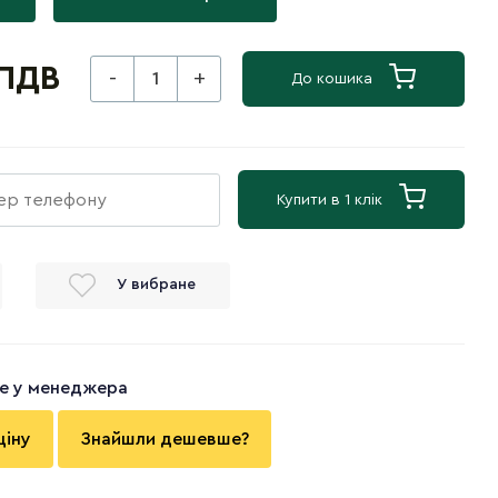
 ПДВ
-
+
До кошика
Купити в 1 клік
У вибране
те у менеджера
ціну
Знайшли дешевше?