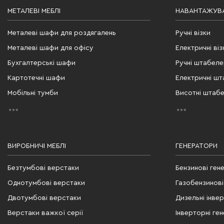
МЕТАЛЕВІ МЕБЛІ
НАВАНТАЖУВА
Металеві шафи для роздягалень
Ручні візки
Металеві шафи для офісу
Електричні віз
Бухгалтерські шафи
Ручні штабел
Картотечні шафи
Електричні ш
Мобільні тумби
Висотні штаб
ВИРОБНИЧІ МЕБЛІ
ГЕНЕРАТОРИ
Безтумбові верстаки
Бензинові ген
Однотумбові верстаки
Газобензинові
Двотумбові верстаки
Дизельні інве
Верстаки важкої серії
Інверторні ге