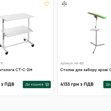
79
Артикул: 49-80
атолога СТ-С-2М
Столик для забору крові 
 з ПДВ
4133 грн з ПДВ
До кошика
До