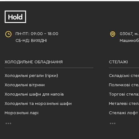
ПН-ПТ: 09:00 - 18:00
03067, м.
СБ-НД: ВИХІДНІ
Машинобу
ХОЛОДИЛЬНЕ ОБЛАДНАННЯ
СТЕЛАЖІ
Холодильні регали (гірки)
Складські сте
Холодильні вітрини
Поличкові сте
Холодильні шафи для напоїв
Торгові стела
Холодильні та морозильні шафи
Металеві стел
Морозильні ларі
Стелажі лофт