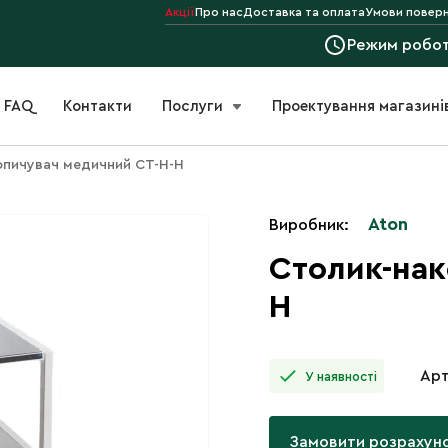
Акції
Про нас
Доставка та оплата
Умови поверн
Режим робо
FAQ
Контакти
Послуги
Проектування магазині
опичувач медичний СТ-Н-Н
Aton
Виробник:
Столик-нак
Н
Арт
У наявності
Замовити розрахун