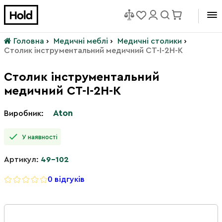
Головна
›
Медичні меблі
›
Медичні столики
›
Столик інструментальний медичний СТ-І-2Н-К
Столик інструментальний
медичний СТ-І-2Н-К
Aton
Виробник:
У наявності
Артикул:
49-102
0 відгуків