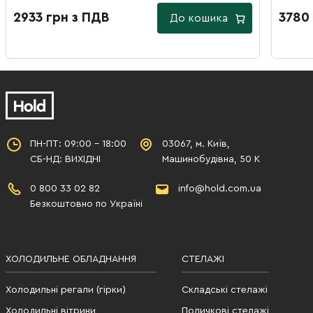
2933 грн з ПДВ
3780
До кошика
ПН-ПТ: 09:00 - 18:00
03067, м. Київ,
СБ-НД: ВИХІДНІ
Машинобудівна, 50 К
0 800 33 02 82
info@hold.com.ua
Безкоштовно по Україні
ХОЛОДИЛЬНЕ ОБЛАДНАННЯ
СТЕЛАЖІ
Холодильні регали (гірки)
Складські стелажі
Холодильні вітрини
Поличкові стелажі