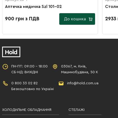
Аптечка медична Szl 101-02
Столи
900 грн з ПДВ
2933 
До кошика
ПН-ПТ: 09:00 - 18:00
03067, м. Київ,
СБ-НД: ВИХІДНІ
Машинобудівна, 50 К
0 800 33 02 82
info@hold.com.ua
Безкоштовно по Україні
ХОЛОДИЛЬНЕ ОБЛАДНАННЯ
СТЕЛАЖІ