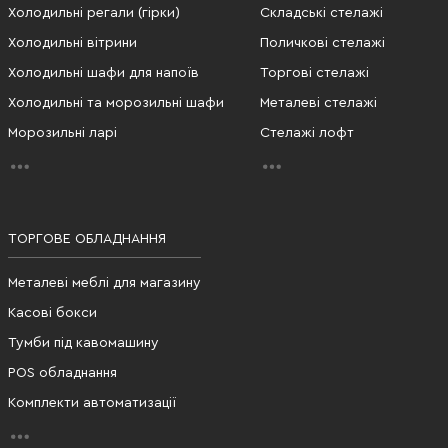
Холодильні регали (гірки)
Складські стелажі
Холодильні вітрини
Поличкові стелажі
Холодильні шафи для напоїв
Торгові стелажі
Холодильні та морозильні шафи
Металеві стелажі
Морозильні ларі
Стелажі лофт
ТОРГОВЕ ОБЛАДНАННЯ
Металеві меблі для магазину
Касові бокси
Тумби під кавомашину
POS обладнання
Комплекти автоматизації