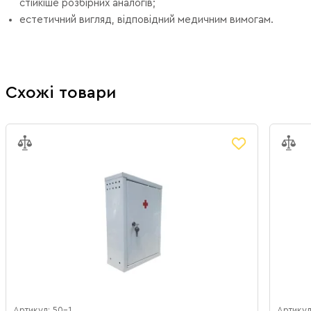
стійкіше розбірних аналогів;
естетичний вигляд, відповідний медичним вимогам.
Схожі товари
Артикул: 50-1
Артикул