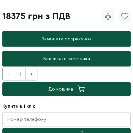
18375 грн з ПДВ
Замовити розрахунок
Викликати замірника
-
+
До кошика
Купити в 1 клік