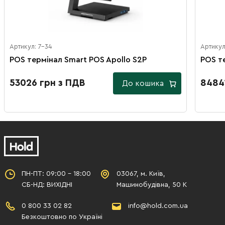
Артикул: 7-34
Артикул
POS термінал Smart POS Apollo S2P
POS т
53026 грн з ПДВ
8484
До кошика
ПН-ПТ: 09:00 - 18:00
03067, м. Київ,
СБ-НД: ВИХІДНІ
Машинобудівна, 50 К
0 800 33 02 82
info@hold.com.ua
Безкоштовно по Україні