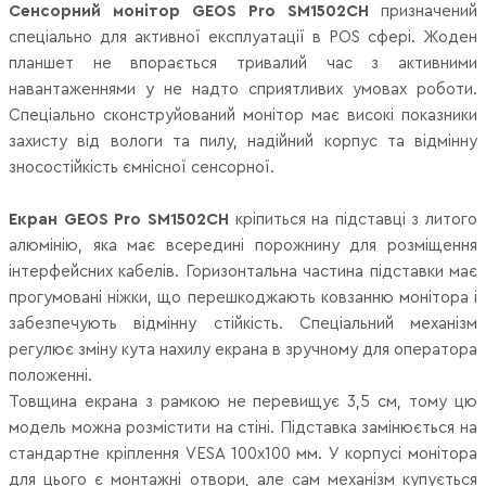
Сенсорний монітор GEOS Pro SM1502CH
призначений
спеціально для активної експлуатації в POS сфері. Жоден
планшет не впорається тривалий час з активними
навантаженнями у не надто сприятливих умовах роботи.
Спеціально сконструйований монітор має високі показники
захисту від вологи та пилу, надійний корпус та відмінну
зносостійкість ємнісної сенсорної.
Екран GEOS Pro SM1502CH
кріпиться на підставці з литого
алюмінію, яка має всередині порожнину для розміщення
інтерфейсних кабелів. Горизонтальна частина підставки має
прогумовані ніжки, що перешкоджають ковзанню монітора і
забезпечують відмінну стійкість. Спеціальний механізм
регулює зміну кута нахилу екрана в зручному для оператора
положенні.
Товщина екрана з рамкою не перевищує 3,5 см, тому цю
модель можна розмістити на стіні. Підставка замінюється на
стандартне кріплення VESA 100х100 мм. У корпусі монітора
для цього є монтажні отвори, але сам механізм купується