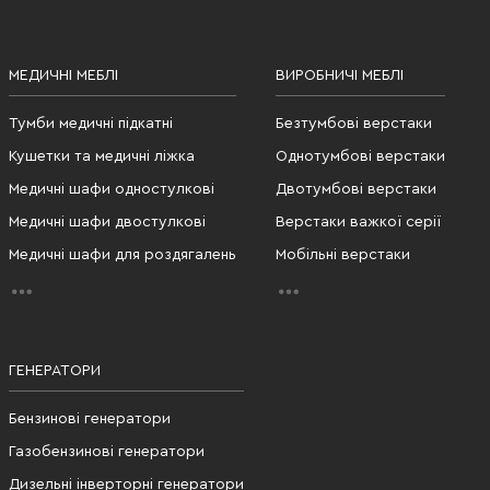
МЕДИЧНІ МЕБЛІ
ВИРОБНИЧІ МЕБЛІ
Тумби медичні підкатні
Безтумбові верстаки
Кушетки та медичні ліжка
Однотумбові верстаки
Медичні шафи одностулкові
Двотумбові верстаки
Медичні шафи двостулкові
Верстаки важкої серії
Медичні шафи для роздягалень
Мобільні верстаки
ГЕНЕРАТОРИ
Бензинові генератори
Газобензинові генератори
Дизельні інверторні генератори