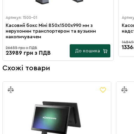
Артикул: 1500-01
Артику
Касовий бокс Міні 850х1500х990 мм з
Касо
нерухомим транспортером та вузьким
надс
накопичувачем
14849
1336
26655 грн з ПДВ
До кошика
23989 грн з ПДВ
Схожі товари