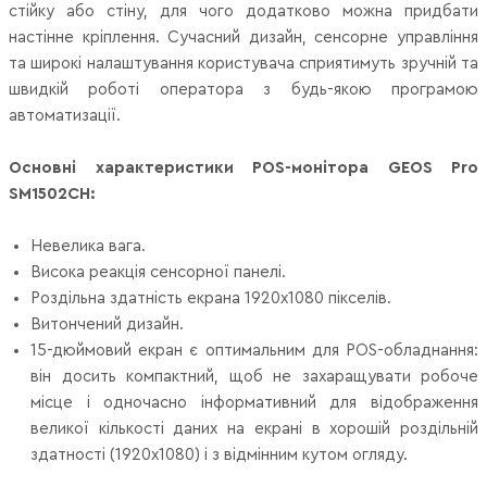
стійку або стіну, для чого додатково можна придбати
настінне кріплення. Сучасний дизайн, сенсорне управління
та широкі налаштування користувача сприятимуть зручній та
швидкій роботі оператора з будь-якою програмою
автоматизації.
Основні характеристики POS-монітора GEOS Pro
SM1502CH:
Невелика вага.
Висока реакція сенсорної панелі.
Роздільна здатність екрана 1920x1080 пікселів.
Витончений дизайн.
15-дюймовий екран є оптимальним для POS-обладнання:
він досить компактний, щоб не захаращувати робоче
місце і одночасно інформативний для відображення
великої кількості даних на екрані в хорошій роздільній
здатності (1920x1080) і з відмінним кутом огляду.