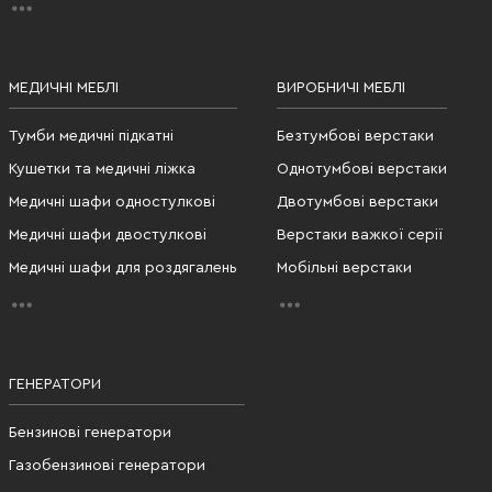
МЕДИЧНІ МЕБЛІ
ВИРОБНИЧІ МЕБЛІ
Тумби медичні підкатні
Безтумбові верстаки
Кушетки та медичні ліжка
Однотумбові верстаки
Медичні шафи одностулкові
Двотумбові верстаки
Медичні шафи двостулкові
Верстаки важкої серії
Медичні шафи для роздягалень
Мобільні верстаки
ГЕНЕРАТОРИ
Бензинові генератори
Газобензинові генератори