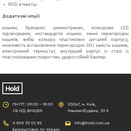
RFID етикетці.
Додаткові опції:
кошики, брендинг, цінникотримач, кольорове LED
підсвічування, нестандартні кошики, знімні перегородки
кошиків, вибір кольору пластикових деталей корпусу,
можливість встановлення перегородок SKU замість кошиків,
електронний термостат, внутрішній корпус із сталі із
пластилізованим покриттям, ударостійкий бампер.
ПН-ПТ: 09:00 - 18:00
03067, м. Київ,
СБ-НД: ВИХІДНІ
Машинобудівна, 50 К
0 800 33 02 82
info@hold.com.ua
Безкоштовно по Україні