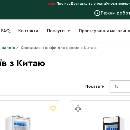
Акції
Про нас
Доставка та оплата
Умови поверн
Режим робо
FAQ
Контакти
Послуги
Проектування магазині
›
 напоїв
Холодильні шафи для напоїв з Китаю
їв з Китаю
Показати
15