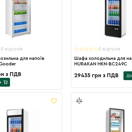
3 вiдгукiв
0 вiдгукiв
озильна для напоїв
Шафа холодильна для на
Gooder
HURAKAN HKN-BC249C
рн з ПДВ
29435 грн з ПДВ
До
а