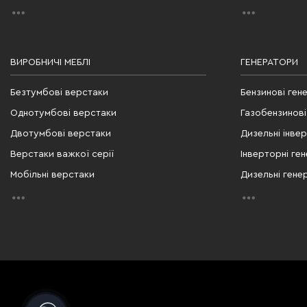
ВИРОБНИЧІ МЕБЛІ
ГЕНЕРАТОРИ
Безтумбові верстаки
Бензинові ген
Однотумбові верстаки
Газобензинові
Двотумбові верстаки
Дизельні інве
Верстаки важкої серії
Інверторні ге
Мобільні верстаки
Дизельні гене