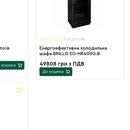
0 вiдгукiв
поїв
Енергоефективна холодильна
шафа BRILLIS EG-HR400G.B
49808 грн з ПДВ
 кошика
До кошика