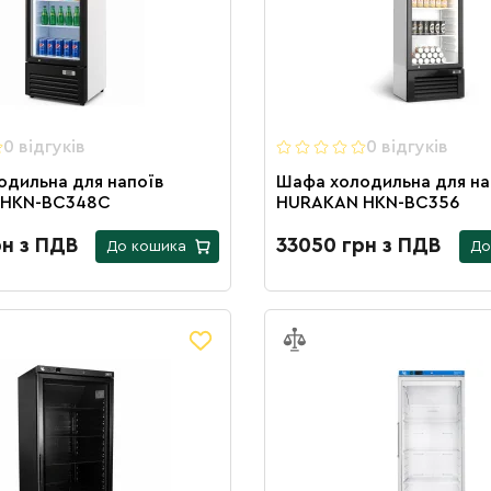
0 вiдгукiв
0 вiдгукiв
одильна для напоїв
Шафа холодильна для на
 HKN-BC348С
HURAKAN HKN-BC356
рн з ПДВ
33050 грн з ПДВ
До кошика
До