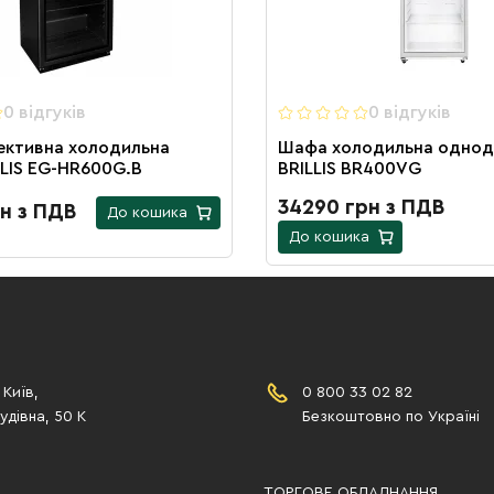
0 вiдгукiв
0 вiдгукiв
ективна холодильна
Шафа холодильна однод
LIS EG-HR600G.B
BRILLIS BR400VG
34290 грн з ПДВ
н з ПДВ
До кошика
До кошика
 Київ,
0 800 33 02 82
дівна, 50 К
Безкоштовно по Україні
ТОРГОВЕ ОБЛАДНАННЯ