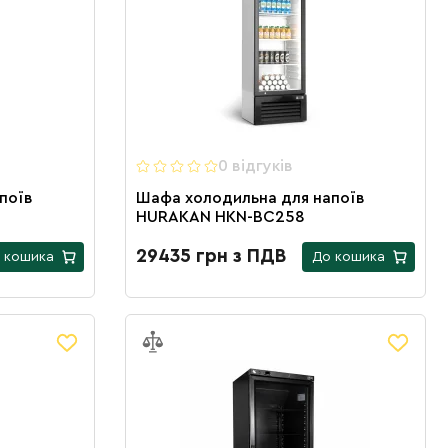
0 вiдгукiв
поїв
Шафа холодильна для напоїв
HURAKAN HKN-BC258
29435 грн з ПДВ
 кошика
До кошика