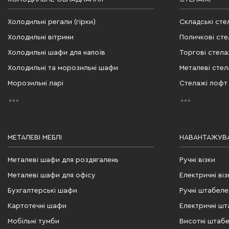
Холодильні регали (гірки)
Складські сте
Холодильні вітрини
Поличкові сте
Холодильні шафи для напоїв
Торгові стела
Холодильні та морозильні шафи
Металеві стел
Морозильні ларі
Стелажі лофт
МЕТАЛЕВІ МЕБЛІ
НАВАНТАЖУВА
Металеві шафи для роздягалень
Ручні візки
Металеві шафи для офісу
Електричні віз
Бухгалтерські шафи
Ручні штабел
Картотечні шафи
Електричні ш
Мобільні тумби
Висотні штаб