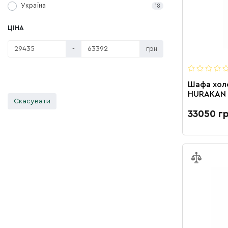
Україна
18
ЦIНА
-
грн
Шафа хол
HURAKAN
Скасувати
33050 г