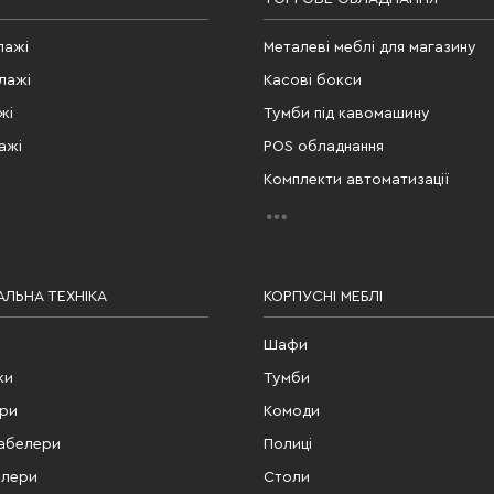
лажі
Металеві меблі для магазину
лажі
Касові бокси
жі
Тумби під кавомашину
ажі
POS обладнання
Комплекти автоматизації
ЛЬНА ТЕХНІКА
КОРПУСНІ МЕБЛІ
Шафи
ки
Тумби
ери
Комоди
табелери
Полиці
елери
Столи