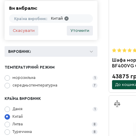
Ви вибрали:
Китай
Країна виробник:
Скасувати
Уточнити
ВИРОБНИК:
Шафа мор
BF400VG 
ТЕМПЕРАТУРНИЙ РЕЖИМ
43875 г
морозильна
1
До кошик
середньотемпературна
7
КРАЇНА ВИРОБНИК
Данія
1
Китай
Литва
8
Туреччина
8