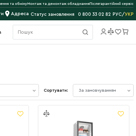
ення та обміну
Монтаж та демонтаж обладнання
Післягарантійний сервіс
ти
Адреса
РУС
/
УКР
Статус замовлення
0 800 33 02 82
в
Сортувати:
За замовчуванням