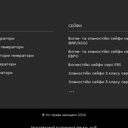
СЕЙФИ
ератори
Вогне- та зламостійкі сейфи се
(BRF/ASG)
 генератори
Вогне- та зламостійкі сейфи се
рторні генератори
ЕВРО
нератори
Вогнестійкі сейфи серії FRS
ратори
Зламостійкі сейфи 2 класу сері
Зламостійкі сейфи 3 класу сері
© Усі права захищені 2026
Безготівковий розрахунок для юр. осіб