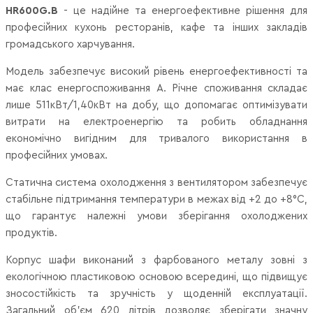
HR600G.B
- це надійне та енергоефективне рішення для
професійних кухонь ресторанів, кафе та інших закладів
громадського харчування.
Модель забезпечує високий рівень енергоефективності та
має клас
енергоспоживання A
. Річне споживання складає
лише
511кВт/1,40кВт
на добу, що допомагає оптимізувати
витрати на електроенергію та робить обладнання
економічно вигідним для тривалого використання в
професійних умовах.
Статична система охолодження з вентилятором забезпечує
стабільне підтримання температури в межах
від +2 до +8°C
,
що гарантує належні умови зберігання охолоджених
продуктів.
Корпус шафи виконаний з фарбованого металу зовні з
екологічною пластиковою основою всередині, що підвищує
зносостійкість та зручність у щоденній експлуатації.
Загальний об’єм
620 літрів
дозволяє зберігати значну