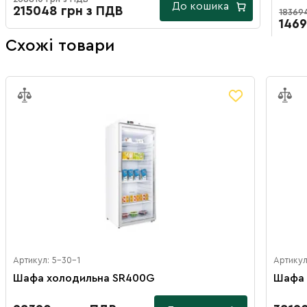
До кошика
215048 грн з ПДВ
18369
1469
Схожі товари
Артикул: 5-30-1
Артикул
Шафа холодильна SR400G
Шафа 