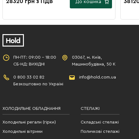
28320 грн з ПДВ
38120
До кошика
ПН-ПТ: 09:00 - 18:00
03067, м. Київ,
СБ-НД: ВИХІДНІ
Машинобудівна, 50 К
0 800 33 02 82
info@hold.com.ua
Безкоштовно по Україні
ХОЛОДИЛЬНЕ ОБЛАДНАННЯ
СТЕЛАЖІ
Холодильні регали (гірки)
Складські стелажі
Холодильні вітрини
Поличкові стелажі