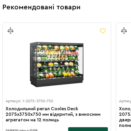
Рекомендовані товари
Артикул: 1-2075-3750-750
Артик
Холодильний регал Cooles Deck
Холо
2075х3750х750 мм відкритий, з виносним
2075
агрегатом на 12 полиць
двер
поли
268810 грн з ПДВ