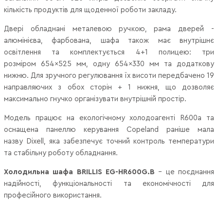
кількість продуктів для щоденної роботи закладу.
Двері обладнані металевою ручкою, рама дверей -
алюмінієва, фарбована, шафа також має внутрішнє
освітлення та комплектується
4+1 полицею
: три
розміром
654×525 мм, одну
654×330 мм та додаткову
нижню. Для зручного регулювання їх висоти передбачено
19
направляючих
з обох сторін
+ 1 нижня
, що дозволяє
максимально гнучко організувати внутрішній простір.
Модель працює на екологічному
холодоагенті R600a
та
оснащена панеллю керування
Copeland
раніше мала
назву
Dixell
, яка забезпечує точний контроль температури
та стабільну роботу обладнання.
Холодильна шафа BRILLIS EG-HR600G.B
- це поєднання
надійності, функціональності та економічності для
професійного використання.