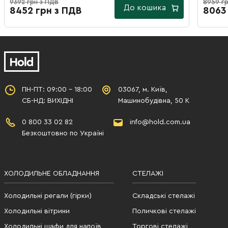
9392 грн з ПДВ
8959 гр
До кошика
8452 грн з ПДВ
8063
ПН-ПТ: 09:00 - 18:00
03067, м. Київ,
СБ-НД: ВИХІДНІ
Машинобудівна, 50 К
0 800 33 02 82
info@hold.com.ua
Безкоштовно по Україні
ХОЛОДИЛЬНЕ ОБЛАДНАННЯ
СТЕЛАЖІ
Холодильні регали (гірки)
Складські стелажі
Холодильні вітрини
Поличкові стелажі
Холодильні шафи для напоїв
Торгові стелажі