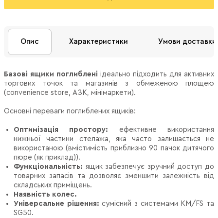
Опис
Характеристики
Умови доставки
Базові ящики поглиблені
ідеально підходить для активних
торгових точок та магазинів з обмеженою площею
(convenience store, АЗК, мінімаркети).
Основні переваги поглиблених ящиків:
Оптимізація простору
:
ефективне використання
нижньої частини стелажа, яка часто залишається не
використаною (вмістимість приблизно 90 пачок дитячого
пюре (як приклад)).
Функціональність
:
ящик забезпечує зручний доступ до
товарних запасів та дозволяє зменшити залежність від
складських приміщень.
Наявність колес.
Універсальне рішення:
сумісний з системами КМ/FS та
SG50.