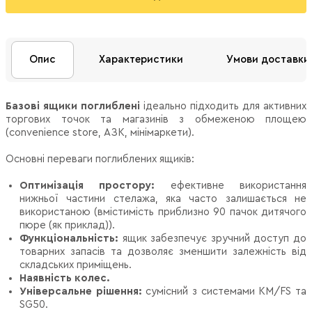
Опис
Характеристики
Умови доставки
Базові ящики поглиблені
ідеально підходить для активних
торгових точок та магазинів з обмеженою площею
(convenience store, АЗК, мінімаркети).
Основні переваги поглиблених ящиків:
Оптимізація простору
:
ефективне використання
нижньої частини стелажа, яка часто залишається не
використаною (вмістимість приблизно 90 пачок дитячого
пюре (як приклад)).
Функціональність
:
ящик забезпечує зручний доступ до
товарних запасів та дозволяє зменшити залежність від
складських приміщень.
Наявність колес.
Універсальне рішення:
сумісний з системами КМ/FS та
SG50.