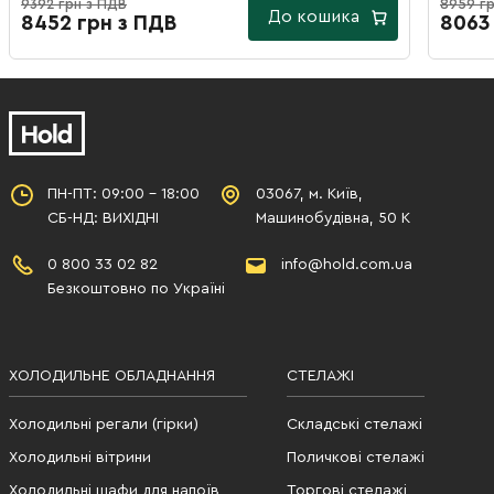
9392 грн з ПДВ
8959 гр
До кошика
8452 грн з ПДВ
8063
ПН-ПТ: 09:00 - 18:00
03067, м. Київ,
СБ-НД: ВИХІДНІ
Машинобудівна, 50 К
0 800 33 02 82
info@hold.com.ua
Безкоштовно по Україні
ХОЛОДИЛЬНЕ ОБЛАДНАННЯ
СТЕЛАЖІ
Холодильні регали (гірки)
Складські стелажі
Холодильні вітрини
Поличкові стелажі
Холодильні шафи для напоїв
Торгові стелажі