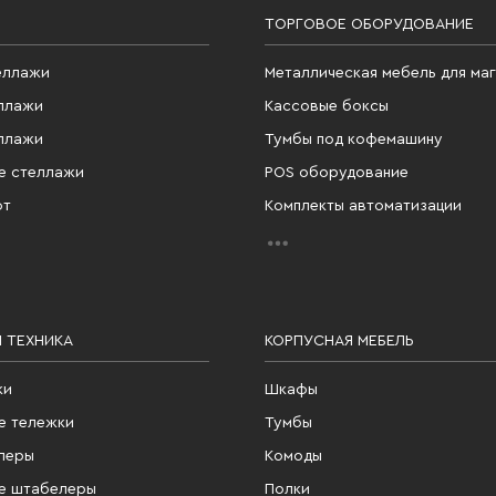
ТОРГОВОЕ ОБОРУДОВАНИЕ
еллажи
Металлическая мебель для ма
ллажи
Кассовые боксы
ллажи
Тумбы под кофемашину
е стеллажи
POS оборудование
фт
Комплекты автоматизации
 ТЕХНИКА
КОРПУСНАЯ МЕБЕЛЬ
ки
Шкафы
е тележки
Тумбы
леры
Комоды
е штабелеры
Полки