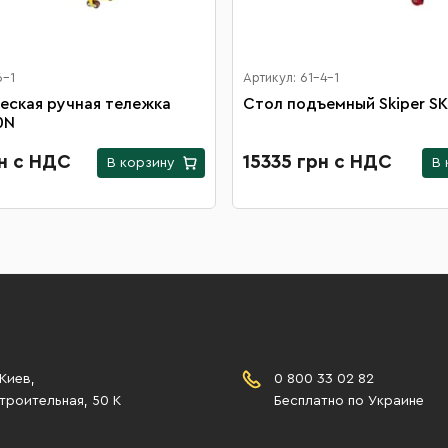
6-1
Артикул: 61-4-1
еская ручная тележка
Стол подъемный Skiper SK
0N
н с НДС
15335 грн с НДС
В корзину
В 
 Киев,
0 800 33 02 82
роительная, 50 К
Бесплатно по Украине