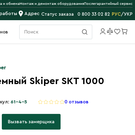
а и обмена
Монтаж и демонтаж оборудования
Послегарантийный сервис
 работы
Адрес
РУС
/
УКР
Статус заказа
0 800 33 02 82
инов
per
мный Skiper SKT 1000
кул:
61-4-5
0 отзывов
Вызвать замерщика