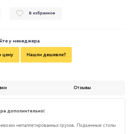
В избранное
йте у менеджера
ю цену
Нашли дешевле?
вки
Отзывы
ера дополнительно!
евозки непаллетированных грузов.
Подъемные столы