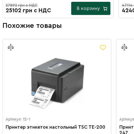
27892 грн с НДС
47114
В корзину
25102 грн с НДС
424
Похожие товары
Артикул: 12-1
Артикул
Принтер этикеток настольный TSC TE-200
Принт
247