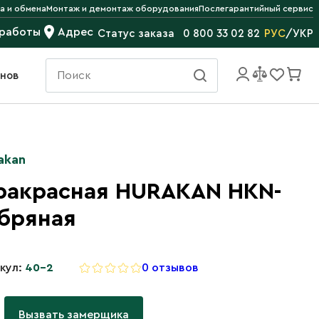
а и обмена
Монтаж и демонтаж оборудования
Послегарантийный сервис
 работы
Адрес
РУС
/
УКР
Статус заказа
0 800 33 02 82
инов
akan
ракрасная HURAKAN HKN-
бряная
кул:
40-2
0 отзывов
Вызвать замерщика