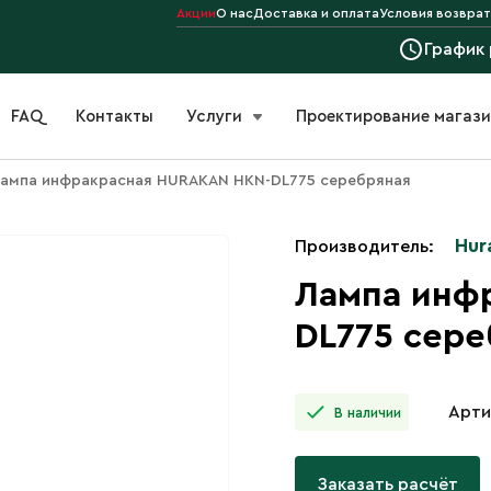
Акции
О нас
Доставка и оплата
Условия возврат
График
FAQ
Контакты
Услуги
Проектирование магаз
ампа инфракрасная HURAKAN HKN-DL775 серебряная
Hur
Производитель:
Лампа инф
DL775 сере
Арти
В наличии
Заказать расчёт