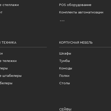
е стеллажи
POS оборудование
фт
Комплекты автоматизации
 ТЕХНИКА
КОРПУСНАЯ МЕБЕЛЬ
ки
Шкафы
е тележки
Тумбы
леры
Комоды
е штабелеры
Полки
абелеры
Столы
СЕЙФЫ