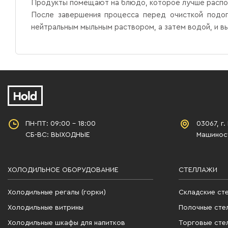
Продукты помещают на блюдо, которое лучше распол
После завершения процесса перед очисткой подог
нейтральным мыльным раствором, а затем водой, и вы
ПН-ПТ: 09:00 - 18:00
03067, г.
СБ-ВС: ВЫХОДНЫЕ
Машиност
ХОЛОДИЛЬНОЕ ОБОРУДОВАНИЕ
СТЕЛЛАЖИ
Холодильные регалы (горки)
Складские ст
Холодильные витрины
Полочные сте
Холодильные шкафы для напитков
Торговые сте