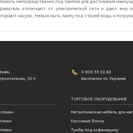
ожить непосредственно под лампой для достижения наилучш
реватель отключают от электрической сети и дают ему о
тирают насухо. Нельзя мыть лампу под струей воды и погружа
 Киев,
0 800 33 02 82
роительная, 50 К
Бесплатно по Украине
ТОРГОВОЕ ОБОРУДОВАНИЕ
еллажи
Металлическая мебель для ма
ллажи
Кассовые боксы
ллажи
Тумбы под кофемашину